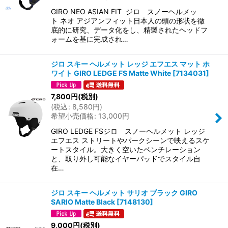
GIRO NEO ASIAN FIT ジロ スノーヘルメッ
ト ネオ アジアンフィット日本人の頭の形状を徹
底的に研究、データ化をし、精製されたヘッドフ
ォームを基に完成され…
ジロ スキー ヘルメット レッジ エフエス マット ホ
ワイト GIRO LEDGE FS Matte White
[
7134031
]
7,800
円
(税別)
(
税込
:
8,580
円
)
希望小売価格
:
13,000
円
GIRO LEDGE FSジロ スノーヘルメット レッジ
エフエス ストリートやパークシーンで映えるスケ
ートスタイル。大きく空いたベンチレーション
と、取り外し可能なイヤーパッドでスタイル自
在…
ジロ スキー ヘルメット サリオ ブラック GIRO
SARIO Matte Black
[
7148130
]
9,000
円
(税別)