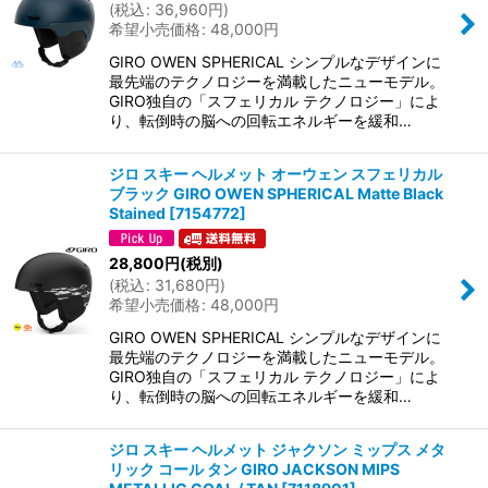
(
税込
:
36,960
円
)
希望小売価格
:
48,000
円
GIRO OWEN SPHERICAL シンプルなデザインに
最先端のテクノロジーを満載したニューモデル。
GIRO独自の「スフェリカル テクノロジー」によ
り、転倒時の脳への回転エネルギーを緩和…
ジロ スキー ヘルメット オーウェン スフェリカル
ブラック GIRO OWEN SPHERICAL Matte Black
Stained
[
7154772
]
28,800
円
(税別)
(
税込
:
31,680
円
)
希望小売価格
:
48,000
円
GIRO OWEN SPHERICAL シンプルなデザインに
最先端のテクノロジーを満載したニューモデル。
GIRO独自の「スフェリカル テクノロジー」によ
り、転倒時の脳への回転エネルギーを緩和…
ジロ スキー ヘルメット ジャクソン ミップス メタ
リック コール タン GIRO JACKSON MIPS