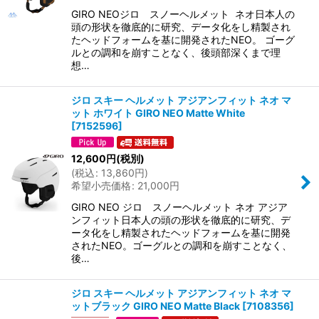
GIRO NEOジロ スノーヘルメット ネオ日本人の
頭の形状を徹底的に研究、データ化をし精製され
たヘッドフォームを基に開発されたNEO。 ゴーグ
ルとの調和を崩すことなく、後頭部深くまで理
想…
ジロ スキー ヘルメット アジアンフィット ネオ マ
ット ホワイト GIRO NEO Matte White
[
7152596
]
12,600
円
(税別)
(
税込
:
13,860
円
)
希望小売価格
:
21,000
円
GIRO NEO ジロ スノーヘルメット ネオ アジア
ンフィット日本人の頭の形状を徹底的に研究、デ
ータ化をし精製されたヘッドフォームを基に開発
されたNEO。ゴーグルとの調和を崩すことなく、
後…
ジロ スキー ヘルメット アジアンフィット ネオ マ
ットブラック GIRO NEO Matte Black
[
7108356
]