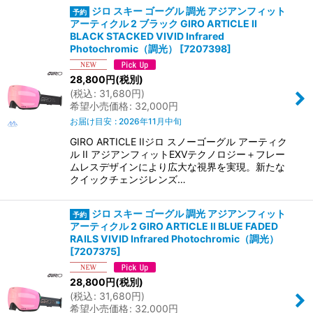
ジロ スキー ゴーグル 調光 アジアンフィット
アーティクル 2 ブラック GIRO ARTICLE II
BLACK STACKED VIVID Infrared
Photochromic（調光）
[
7207398
]
28,800
円
(税別)
(
税込
:
31,680
円
)
希望小売価格
:
32,000
円
お届け目安
:
2026年11月中旬
GIRO ARTICLE IIジロ スノーゴーグル アーティク
ル II アジアンフィットEXVテクノロジー＋フレー
ムレスデザインにより広大な視界を実現。新たな
クイックチェンジレンズ…
ジロ スキー ゴーグル 調光 アジアンフィット
アーティクル 2 GIRO ARTICLE II BLUE FADED
RAILS VIVID Infrared Photochromic（調光）
[
7207375
]
28,800
円
(税別)
(
税込
:
31,680
円
)
希望小売価格
:
32,000
円