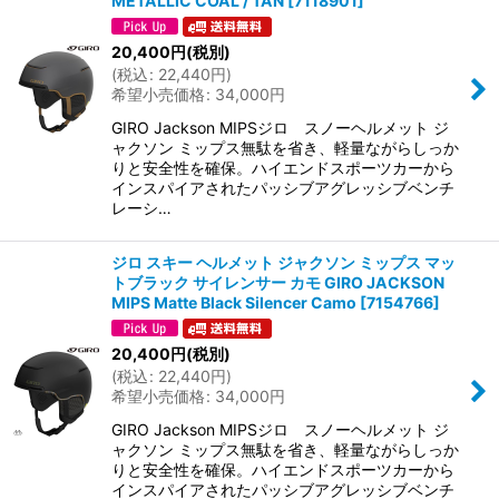
METALLIC COAL / TAN
[
7118901
]
20,400
円
(税別)
(
税込
:
22,440
円
)
希望小売価格
:
34,000
円
GIRO Jackson MIPSジロ スノーヘルメット ジ
ャクソン ミップス無駄を省き、軽量ながらしっか
りと安全性を確保。ハイエンドスポーツカーから
インスパイアされたパッシブアグレッシブベンチ
レーシ…
ジロ スキー ヘルメット ジャクソン ミップス マッ
トブラック サイレンサー カモ GIRO JACKSON
MIPS Matte Black Silencer Camo
[
7154766
]
20,400
円
(税別)
(
税込
:
22,440
円
)
希望小売価格
:
34,000
円
GIRO Jackson MIPSジロ スノーヘルメット ジ
ャクソン ミップス無駄を省き、軽量ながらしっか
りと安全性を確保。ハイエンドスポーツカーから
インスパイアされたパッシブアグレッシブベンチ