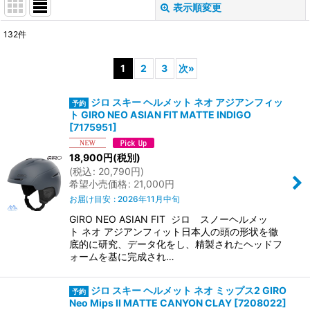
表示順変更
閉じる
132
件
サブカテゴリ
:
1
2
3
次
»
表示数
:
ジロ スキー ヘルメット ネオ アジアンフィッ
ト GIRO NEO ASIAN FIT MATTE INDIGO
並び順
:
[
7175951
]
18,900
円
(税別)
絞り込む
(
税込
:
20,790
円
)
希望小売価格
:
21,000
円
お届け目安
:
2026年11月中旬
GIRO NEO ASIAN FIT ジロ スノーヘルメッ
ト ネオ アジアンフィット日本人の頭の形状を徹
底的に研究、データ化をし、精製されたヘッドフ
ォームを基に完成され…
ジロ スキー ヘルメット ネオ ミップス2 GIRO
Neo Mips II MATTE CANYON CLAY
[
7208022
]