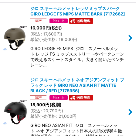
ジロ スキー ヘルメット レッジ ミップス バーク
GIRO LEDGE FS MIPS MATTE BARK
[
7172662
]
16,000
円
(税別)
(
税込
:
17,600
円
)
希望小売価格
:
18,000
円
GIRO LEDGE FS MIPS ジロ スノーヘルメッ
ト レッジ FS ミップスストリートやパークシーン
で映えるスケートスタイル。大きく開いたベンチ
レーシ…
ジロ スキー ヘルメット ネオ アジアンフィット ブ
ラック レッド GIRO NEO ASIAN FIT MATTE
BLACK / RED
[
7175956
]
18,900
円
(税別)
(
税込
:
20,790
円
)
希望小売価格
:
21,000
円
GIRO NEO ASIAN FIT ジロ スノーヘルメッ
ト ネオ アジアンフィット日本人の頭の形状を徹