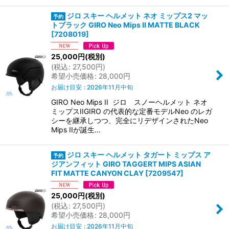
ジロ スキー ヘルメット ネオ ミップス2 マッ
トブラック GIRO Neo Mips II MATTE BLACK
[
7208019
]
25,000
円
(税別)
(
税込
:
27,500
円
)
希望小売価格
:
28,000
円
お届け目安
:
2026年11月中旬
GIRO Neo Mips II ジロ スノーヘルメット ネオ
ミップスIIGIRO の代表的な定番モデルNeo のレガ
シーを継承しつつ、完全にリデザインされたNeo
Mips IIが誕生…
ジロ スキー ヘルメット タガート ミップス ア
ジアンフィット GIRO TAGGERT MIPS ASIAN
FIT MATTE CANYON CLAY
[
7209547
]
25,000
円
(税別)
(
税込
:
27,500
円
)
希望小売価格
:
28,000
円
お届け目安
:
2026年11月中旬