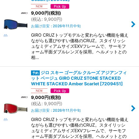
9,000
円
(税別)
(
税込
:
9,900
円
)
お届け目安
:
2026年11月中旬
GIRO CRUZトップモデルと変わらない機能を備え
ながらも選びやすい価格のCRUZ。スタイリッシ
ュなミディアムサイズEXVフレームで、サーモフ
ォーム平面ダブルレンズを採用。ヘルメットとの
相…
ジロ スキー ゴーグル クルーズ アジアンフィ
ット ベージュ GIRO CRUZ STONE STACKED
WHITE STACKED Amber Scarlet
[
7209451
]
9,000
円
(税別)
(
税込
:
9,900
円
)
お届け目安
:
2026年11月中旬
GIRO CRUZトップモデルと変わらない機能を備え
ながらも選びやすい価格のCRUZ。スタイリッシ
ュなミディアムサイズEXVフレームで、サーモフ
ォーム平面ダブルレンズを採用。ヘルメットとの