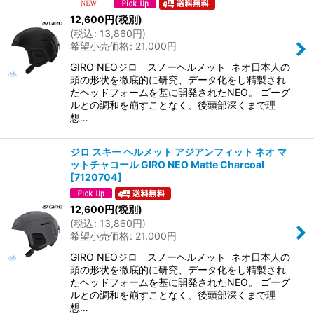
12,600
円
(税別)
(
税込
:
13,860
円
)
希望小売価格
:
21,000
円
GIRO NEOジロ スノーヘルメット ネオ日本人の
頭の形状を徹底的に研究、データ化をし精製され
たヘッドフォームを基に開発されたNEO。 ゴーグ
ルとの調和を崩すことなく、後頭部深くまで理
想…
ジロ スキー ヘルメット アジアンフィット ネオ マ
ットチャコール GIRO NEO Matte Charcoal
[
7120704
]
12,600
円
(税別)
(
税込
:
13,860
円
)
希望小売価格
:
21,000
円
GIRO NEOジロ スノーヘルメット ネオ日本人の
頭の形状を徹底的に研究、データ化をし精製され
たヘッドフォームを基に開発されたNEO。 ゴーグ
ルとの調和を崩すことなく、後頭部深くまで理
想…