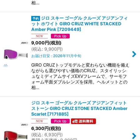
相…
ジロ スキー ゴーグル クルーズ アジアンフィ
ット ホワイト GIRO CRUZ WHITE STACKED
Amber Pink
[
7209449
]
9,000
円
(税別)
(
税込
:
9,900
円
)
お届け目安
:
2026年11月中旬
GIRO CRUZトップモデルと変わらない機能を備え
ながらも選びやすい価格のCRUZ。スタイリッシ
ュなミディアムサイズEXVフレームで、サーモフ
ォーム平面ダブルレンズを採用。ヘルメットとの
相…
ジロ スキー ゴーグル クルーズ アジアンフィット
ストーン GIRO CRUZ STONE STACKED Amber
Scarlet
[
7171885
]
6,300
円
(税別)
(
税込
:
6,930
円
)