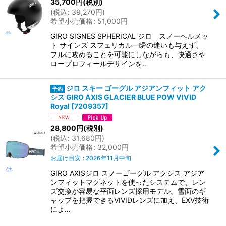
35,700
円
(税別)
(
税込
:
39,270
円
)
希望小売価格
:
51,000
円
GIRO SIGNES SPHERICAL ジロ スノーヘルメッ
ト サインズ スフェリカル一瞬の迷いも与えず、
フルに攻めることを可能にしながらも、快適さや
ロープロフィールデザインを…
ジロ スキー ゴーグル アジアンフィット アク
シス GIRO AXIS GLACIER BLUE POW VIVID
Royal
[
7209357
]
28,800
円
(税別)
(
税込
:
31,680
円
)
希望小売価格
:
32,000
円
お届け目安
:
2026年11月中旬
GIRO AXISジロ スノーゴーグル アクシス アジア
ンフィットマグネットを使ったシステムで、レン
ズ交換が容易な平面レンズ採用モデル。雪面のギ
ャップを把握できるVIVIDレンズに加え、EXV技術
によ…