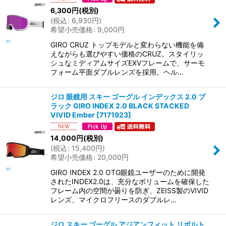
6,300
円
(税別)
(
税込
:
6,930
円
)
希望小売価格
:
9,000
円
GIRO CRUZ トップモデルと変わらない機能を備
えながらも選びやすい価格のCRUZ。スタイリッ
シュなミディアムサイズEXVフレームで、サーモ
フォーム平面ダブルレンズを採用。ヘル…
ジロ 眼鏡用 スキー ゴーグル インデックス 2.0 ブ
ラック GIRO INDEX 2.0 BLACK STACKED
VIVID Ember
[
7171923
]
14,000
円
(税別)
(
税込
:
15,400
円
)
希望小売価格
:
20,000
円
GIRO INDEX 2.0 OTG眼鏡ユーザーのために開発
されたINDEX2.0は、充分なボリュームを確保した
フレーム内の空間が曇りを防ぎ、ZEISS製のVIVID
レンズ、マイクロフリースのダブルレ…
ジロ スキー ゴーグル アジアンフィット リボルト