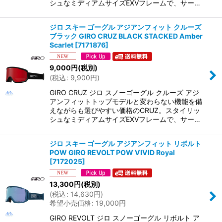
シュなミディアムサイズEXVフレームで、サー…
ジロ スキー ゴーグル アジアンフィット クルーズ
ブラック GIRO CRUZ BLACK STACKED Amber
Scarlet
[
7171876
]
9,000
円
(税別)
(
税込
:
9,900
円
)
GIRO CRUZ ジロ スノーゴーグル クルーズ アジ
アンフィットトップモデルと変わらない機能を備
えながらも選びやすい価格のCRUZ。スタイリッ
シュなミディアムサイズEXVフレームで、サー…
ジロ スキー ゴーグル アジアンフィット リボルト
POW GIRO REVOLT POW VIVID Royal
[
7172025
]
13,300
円
(税別)
(
税込
:
14,630
円
)
希望小売価格
:
19,000
円
GIRO REVOLT ジロ スノーゴーグル リボルト ア