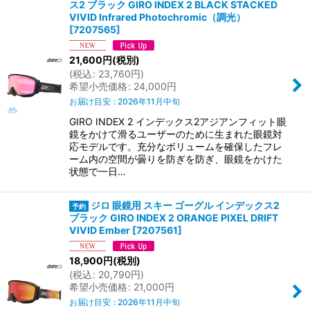
ス2 ブラック GIRO INDEX 2 BLACK STACKED
VIVID Infrared Photochromic（調光）
[
7207565
]
21,600
円
(税別)
(
税込
:
23,760
円
)
希望小売価格
:
24,000
円
お届け目安
:
2026年11月中旬
GIRO INDEX 2 インデックス2アジアンフィット眼
鏡をかけて滑るユーザーのために生まれた眼鏡対
応モデルです。充分なボリュームを確保したフレ
ーム内の空間が曇りを防ぎを防ぎ、眼鏡をかけた
状態で一日…
ジロ 眼鏡用 スキー ゴーグル インデックス2
ブラック GIRO INDEX 2 ORANGE PIXEL DRIFT
VIVID Ember
[
7207561
]
18,900
円
(税別)
(
税込
:
20,790
円
)
希望小売価格
:
21,000
円
お届け目安
:
2026年11月中旬