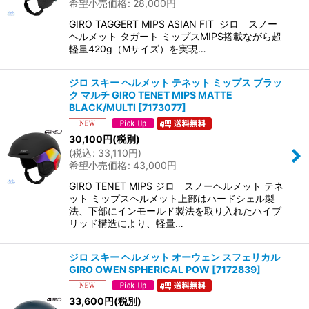
希望小売価格
:
28,000
円
GIRO TAGGERT MIPS ASIAN FIT ジロ スノー
ヘルメット タガート ミップスMIPS搭載ながら超
軽量420g（Mサイズ）を実現…
ジロ スキー ヘルメット テネット ミップス ブラッ
ク マルチ GIRO TENET MIPS MATTE
BLACK/MULTI
[
7173077
]
30,100
円
(税別)
(
税込
:
33,110
円
)
希望小売価格
:
43,000
円
GIRO TENET MIPS ジロ スノーヘルメット テネ
ット ミップスヘルメット上部はハードシェル製
法、下部にインモールド製法を取り入れたハイブ
リッド構造により、軽量…
ジロ スキー ヘルメット オーウェン スフェリカル
GIRO OWEN SPHERICAL POW
[
7172839
]
33,600
円
(税別)