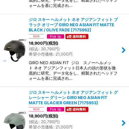
底的に研究、データ化をし、精製されたヘッドフ
ォームを基に完成され…
ジロ スキー ヘルメット ネオ アジアンフィット ブ
ラック オリーブ GIRO NEO ASIAN FIT MATTE
BLACK / OLIVE FADE
[
7175962
]
18,900
円
(税別)
(
税込
:
20,790
円
)
希望小売価格
:
21,000
円
GIRO NEO ASIAN FIT ジロ スノーヘルメッ
ト ネオ アジアンフィット日本人の頭の形状を徹
底的に研究、データ化をし、精製されたヘッドフ
ォームを基に完成され…
ジロ スキー ヘルメット ネオ アジアンフィット グ
レーシャー グリーン GIRO NEO ASIAN FIT
MATTE GLACIER GREEN
[
7175953
]
18,900
円
(税別)
(
税込
:
20,790
円
)
希望小売価格
:
21,000
円