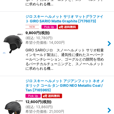
に求められる機…
ジロ スキー ヘルメット サリオ マットグラファイ
ト GIRO SARIO Matte Graphite
[
7176073
]
9,800
円
(税別)
(
税込
:
10,780
円
)
希望小売価格
:
14,000
円
GIRO SARIOジロ スノーヘルメット サリオ軽量
インモールド製法に、通気性に優れたスーパーク
ールベンチレーション、ゴーグルとの隙間を埋め
るバーチカルチューニングと、スノーヘルメット
に求められる機…
ジロ スキー ヘルメット アジアンフィット ネオ メ
タリック コール タン GIRO NEO Metallic Coal /
Tan
[
7165965
]
12,600
円
(税別)
(
税込
:
13,860
円
)
希望小売価格
:
21,000
円