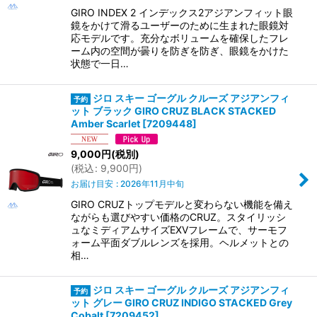
GIRO INDEX 2 インデックス2アジアンフィット眼
鏡をかけて滑るユーザーのために生まれた眼鏡対
応モデルです。充分なボリュームを確保したフレ
ーム内の空間が曇りを防ぎを防ぎ、眼鏡をかけた
状態で一日…
ジロ スキー ゴーグル クルーズ アジアンフィ
ット ブラック GIRO CRUZ BLACK STACKED
Amber Scarlet
[
7209448
]
9,000
円
(税別)
(
税込
:
9,900
円
)
お届け目安
:
2026年11月中旬
GIRO CRUZトップモデルと変わらない機能を備え
ながらも選びやすい価格のCRUZ。スタイリッシ
ュなミディアムサイズEXVフレームで、サーモフ
ォーム平面ダブルレンズを採用。ヘルメットとの
相…
ジロ スキー ゴーグル クルーズ アジアンフィ
ット グレー GIRO CRUZ INDIGO STACKED Grey
Cobalt
[
7209452
]