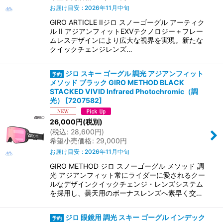
お届け目安
:
2026年11月中旬
GIRO ARTICLE IIジロ スノーゴーグル アーティク
ル II アジアンフィットEXVテクノロジー＋フレー
ムレスデザインにより広大な視界を実現。新たな
クイックチェンジレンズ…
ジロ スキー ゴーグル 調光 アジアンフィット
メソッド ブラック GIRO METHOD BLACK
STACKED VIVID Infrared Photochromic（調
光）
[
7207582
]
26,000
円
(税別)
(
税込
:
28,600
円
)
希望小売価格
:
29,000
円
お届け目安
:
2026年11月中旬
GIRO METHOD ジロ スノーゴーグル メソッド 調
光 アジアンフィット常にライダーに愛されるクー
ルなデザインクイックチェンジ・レンズシステム
を採用し、曇天用のボーナスレンズへ素早く交…
ジロ 眼鏡用 調光 スキー ゴーグル インデック