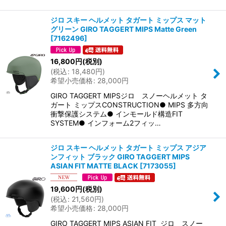
ジロ スキー ヘルメット タガート ミップス マット
グリーン GIRO TAGGERT MIPS Matte Green
[
7162496
]
16,800
円
(税別)
(
税込
:
18,480
円
)
希望小売価格
:
28,000
円
GIRO TAGGERT MIPSジロ スノーヘルメット タ
ガート ミップスCONSTRUCTION● MIPS 多方向
衝撃保護システム● インモールド構造FIT
SYSTEM● インフォーム2フィッ…
ジロ スキー ヘルメット タガート ミップス アジア
ンフィット ブラック GIRO TAGGERT MIPS
ASIAN FIT MATTE BLACK
[
7173055
]
19,600
円
(税別)
(
税込
:
21,560
円
)
希望小売価格
:
28,000
円
GIRO TAGGERT MIPS ASIAN FIT ジロ スノー