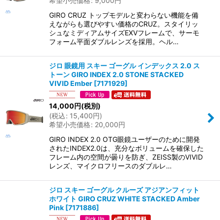
希望小売価格
:
9,000
円
GIRO CRUZ トップモデルと変わらない機能を備
えながらも選びやすい価格のCRUZ。スタイリッ
シュなミディアムサイズEXVフレームで、サーモ
フォーム平面ダブルレンズを採用。ヘル…
ジロ 眼鏡用 スキー ゴーグル インデックス 2.0 ス
トーン GIRO INDEX 2.0 STONE STACKED
VIVID Ember
[
7171929
]
14,000
円
(税別)
(
税込
:
15,400
円
)
希望小売価格
:
20,000
円
GIRO INDEX 2.0 OTG眼鏡ユーザーのために開発
されたINDEX2.0は、充分なボリュームを確保した
フレーム内の空間が曇りを防ぎ、ZEISS製のVIVID
レンズ、マイクロフリースのダブルレ…
ジロ スキー ゴーグル クルーズ アジアンフィット
ホワイト GIRO CRUZ WHITE STACKED Amber
Pink
[
7171886
]