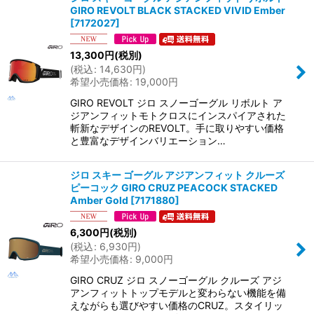
GIRO REVOLT BLACK STACKED VIVID Ember
[
7172027
]
13,300
円
(税別)
(
税込
:
14,630
円
)
希望小売価格
:
19,000
円
GIRO REVOLT ジロ スノーゴーグル リボルト ア
ジアンフィットモトクロスにインスパイアされた
斬新なデザインのREVOLT。手に取りやすい価格
と豊富なデザインバリエーション…
ジロ スキー ゴーグル アジアンフィット クルーズ
ピーコック GIRO CRUZ PEACOCK STACKED
Amber Gold
[
7171880
]
6,300
円
(税別)
(
税込
:
6,930
円
)
希望小売価格
:
9,000
円
GIRO CRUZ ジロ スノーゴーグル クルーズ アジ
アンフィットトップモデルと変わらない機能を備
えながらも選びやすい価格のCRUZ。スタイリッ