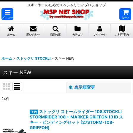
スキーヤーのためのスペシャリティプロショップ
メニュー
カート
ホーム
問い合わせ
商品検索
カテゴリ
マイページ
ご利用案内
ホーム
>
ストックリ STOCKLI
>
スキー NEW
スキー NEW
表示順変更
閉じる
24
件
表示数
:
ストックリ ストームライダー 108 STOCKLI
STORMRIDER 108 + MARKER GRIFFON 13 ID ス
並び順
:
キー・ビンディングセット
[
27STORM-108-
GRIFFON
]