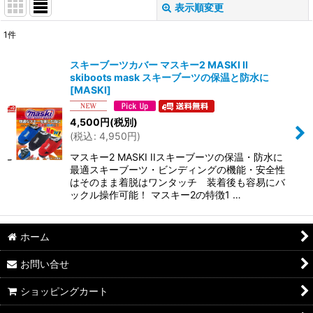
表示順変更
閉じる
1
件
表示数
:
スキーブーツカバー マスキー2 MASKI II
skiboots mask スキーブーツの保温と防水に
並び順
:
[
MASKI
]
4,500
円
(税別)
絞り込む
(
税込
:
4,950
円
)
マスキー2 MASKI IIスキーブーツの保温・防水に
最適スキーブーツ・ビンディングの機能・安全性
はそのまま着脱はワンタッチ 装着後も容易にバ
ックル操作可能！ マスキー2の特徴1 …
ホーム
お問い合せ
ショッピングカート