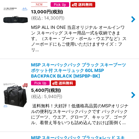
13,000
円
(税別)
(
税込
:
14,300
円
)
MSP ALL IN ONE 当店オリジナル オールインワ
ン スキーバッグ スキー用品一式を収納できま
す。（スキー・ブーツ・ポール・ウエアなど）ス
ノーボードにもご使用いただけますサイズ：フ
リ…
MSP スキーバックパック ブラック スキーブーツ
ポケット付 スキーリュック 60L MSP
BACKPACK BLACK
[
MSPBP-BK
]
5,400
円
(税別)
(
税込
:
5,940
円
)
送料無料！大好評！低価格高品質のMSPオリジナ
ルの便利なスキーバックパックです バックパック
にブーツ、ウエア、グローブ、キャップ、ゴーグ
ル、着替え等をいつも詰め込んでおけば面倒く…
MSP スキーバックパック ブラック×レッド スキ