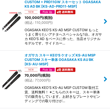
CUSTOM + PRD11GW スキーセット OGASAKA
KS AD BK
[
KS-AD-PRD11-MSP
]
100,000
円
(税別)
(
税込
:
110,000
円
)
OGASAKA KEO'S KS-AD MSP CUSTOM もっと
うまく滑りたいアナタへスペシャルな1台。オガサ
カ KEO'S AD をベースに作った、当店オリジナル
モデルです。サイドカー…
オガサカ スキー KEO'S ケオッズ KS-AU MSP
CUSTOM スキー単体 OGASAKA KS AU BK
[
KS-AU-MSP
]
70,000
円
(税別)
(
税込
:
77,000
円
)
OGASAKA KEO'S KS-AU MSP CUSTOM 取付工
賃、送料無料！ ※こちらのスキーは、スキー単体
での販売をしています。お好きなプレートやビン
ディングでの取り付けが…