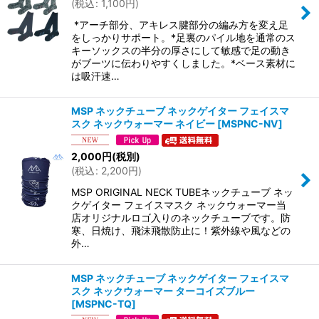
(
税込
:
1,100
円
)
*アーチ部分、アキレス腱部分の編み方を変え足
をしっかりサポート。*足裏のパイル地を通常のス
キーソックスの半分の厚さにして敏感で足の動き
がブーツに伝わりやすくしました。*ベース素材に
は吸汗速…
MSP ネックチューブ ネックゲイター フェイスマ
スク ネックウォーマー ネイビー
[
MSPNC-NV
]
2,000
円
(税別)
(
税込
:
2,200
円
)
MSP ORIGINAL NECK TUBEネックチューブ ネッ
クゲイター フェイスマスク ネックウォーマー当
店オリジナルロゴ入りのネックチューブです。防
寒、日焼け、飛沫飛散防止に！紫外線や風などの
外…
MSP ネックチューブ ネックゲイター フェイスマ
スク ネックウォーマー ターコイズブルー
[
MSPNC-TQ
]