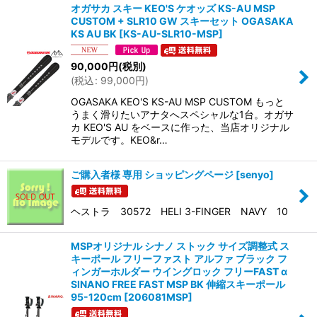
オガサカ スキー KEO'S ケオッズ KS-AU MSP
CUSTOM + SLR10 GW スキーセット OGASAKA
KS AU BK
[
KS-AU-SLR10-MSP
]
90,000
円
(税別)
(
税込
:
99,000
円
)
OGASAKA KEO'S KS-AU MSP CUSTOM もっと
うまく滑りたいアナタへスペシャルな1台。オガサ
カ KEO'S AU をベースに作った、当店オリジナル
モデルです。KEO&r…
ご購入者様 専用 ショッピングページ
[
senyo
]
ヘストラ 30572 HELI 3-FINGER NAVY 10
MSPオリジナル シナノ ストック サイズ調整式 ス
キーポール フリーファスト アルファ ブラック フ
ィンガーホルダー ウイングロック フリーFAST α
SINANO FREE FAST MSP BK 伸縮スキーポール
95-120cm
[
206081MSP
]