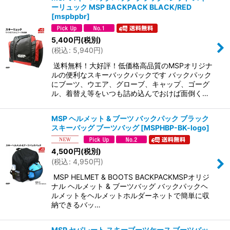
ーリュック MSP BACKPACK BLACK/RED
[
mspbpbr
]
5,400
円
(税別)
(
税込
:
5,940
円
)
送料無料！大好評！低価格高品質のMSPオリジナ
ルの便利なスキーバックパックです バックパック
にブーツ、ウエア、グローブ、キャップ、ゴーグ
ル、着替え等をいつも詰め込んでおけば面倒く…
MSP ヘルメット & ブーツ バックパック ブラック
スキーバッグ ブーツバッグ
[
MSPHBP-BK-logo
]
4,500
円
(税別)
(
税込
:
4,950
円
)
MSP HELMET & BOOTS BACKPACKMSPオリジ
ナル ヘルメット & ブーツバッグ バックパックヘ
ルメットをヘルメットホルダーネットで簡単に収
納できるバッ…
MSP セパレート スキーブーツケース ブーツバッ