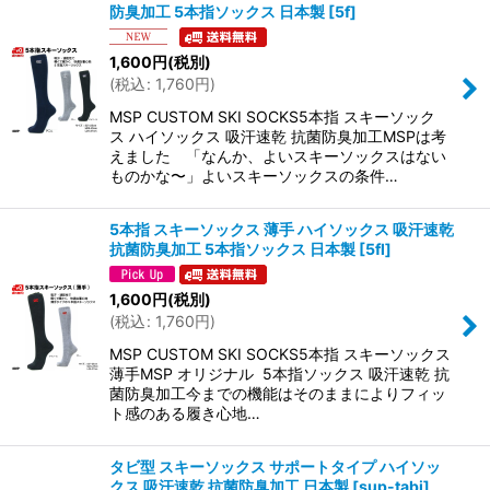
防臭加工 5本指ソックス 日本製
[
5f
]
1,600
円
(税別)
(
税込
:
1,760
円
)
MSP CUSTOM SKI SOCKS5本指 スキーソック
ス ハイソックス 吸汗速乾 抗菌防臭加工MSPは考
えました 「なんか、よいスキーソックスはない
ものかな〜」よいスキーソックスの条件…
5本指 スキーソックス 薄手 ハイソックス 吸汗速乾
抗菌防臭加工 5本指ソックス 日本製
[
5fl
]
1,600
円
(税別)
(
税込
:
1,760
円
)
MSP CUSTOM SKI SOCKS5本指 スキーソックス
薄手MSP オリジナル 5本指ソックス 吸汗速乾 抗
菌防臭加工今までの機能はそのままによりフィッ
ト感のある履き心地…
タビ型 スキーソックス サポートタイプ ハイソッ
クス 吸汗速乾 抗菌防臭加工 日本製
[
sup-tabi
]