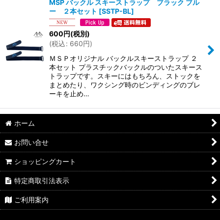
MSP バックル スキーストラップ ブラック ブル
ー ２本セット
[
SSTP-BL
]
600
円
(税別)
(
税込
:
660
円
)
ＭＳＰオリジナル バックルスキーストラップ ２
本セット プラスチックバックルのついたスキース
トラップです。スキーにはもちろん、ストックを
まとめたり、ワクシング時のビンディングのブレ
ーキを止め…
ホーム
お問い合せ
ショッピングカート
特定商取引法表示
ご利用案内