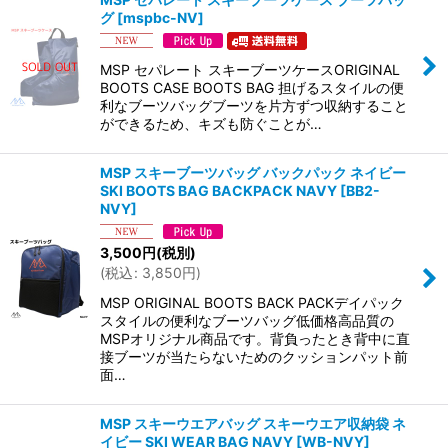
グ
[
mspbc-NV
]
MSP セパレート スキーブーツケースORIGINAL
BOOTS CASE BOOTS BAG 担げるスタイルの便
利なブーツバッグブーツを片方ずつ収納すること
ができるため、キズも防ぐことが…
MSP スキーブーツバッグ バックパック ネイビー
SKI BOOTS BAG BACKPACK NAVY
[
BB2-
NVY
]
3,500
円
(税別)
(
税込
:
3,850
円
)
MSP ORIGINAL BOOTS BACK PACKデイパック
スタイルの便利なブーツバッグ低価格高品質の
MSPオリジナル商品です。背負ったとき背中に直
接ブーツが当たらないためのクッションパット前
面…
MSP スキーウエアバッグ スキーウエア収納袋 ネ
イビー SKI WEAR BAG NAVY
[
WB-NVY
]