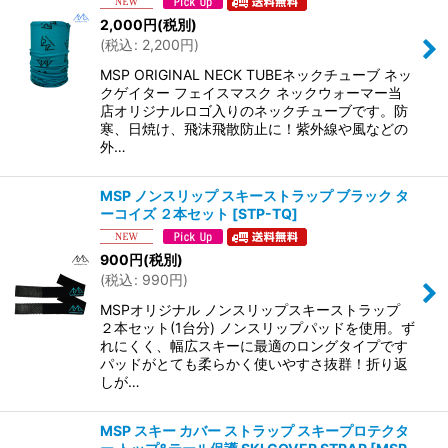
2,000
円
(税別)
(
税込
:
2,200
円
)
MSP ORIGINAL NECK TUBEネックチューブ ネッ
クゲイター フェイスマスク ネックウォーマー当
店オリジナルロゴ入りのネックチューブです。防
寒、日焼け、飛沫飛散防止に！紫外線や風などの
外…
MSP ノンスリップ スキーストラップ ブラック タ
ーコイズ ２本セット
[
STP-TQ
]
900
円
(税別)
(
税込
:
990
円
)
MSPオリジナル ノンスリップスキーストラップ
２本セット(1台分) ノンスリップパッドを使用。ず
れにくく、幅広スキーに最適のロングタイプです
パッドがとても柔らかく使いやすさ抜群！折り返
しが…
MSP スキー カバー ストラップ スキープロテクタ