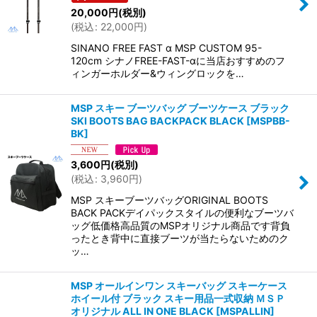
20,000
円
(税別)
(
税込
:
22,000
円
)
SINANO FREE FAST α MSP CUSTOM 95-
120cm シナノFREE-FAST-αに当店おすすめのフ
ィンガーホルダー&ウィングロックを…
MSP スキー ブーツバッグ ブーツケース ブラック
SKI BOOTS BAG BACKPACK BLACK
[
MSPBB-
BK
]
3,600
円
(税別)
(
税込
:
3,960
円
)
MSP スキーブーツバッグORIGINAL BOOTS
BACK PACKデイパックスタイルの便利なブーツバ
ッグ低価格高品質のMSPオリジナル商品です背負
ったとき背中に直接ブーツが当たらないためのク
ッ…
MSP オールインワン スキーバッグ スキーケース
ホイール付 ブラック スキー用品一式収納 ＭＳＰ
オリジナル ALL IN ONE BLACK
[
MSPALLIN
]