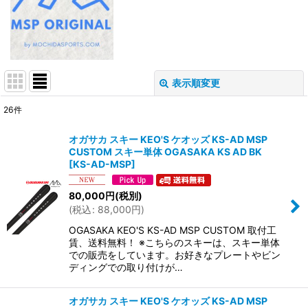
表示順変更
閉じる
26
件
サブカテゴリ
:
オガサカ スキー KEO'S ケオッズ KS-AD MSP
CUSTOM スキー単体 OGASAKA KS AD BK
表示数
:
[
KS-AD-MSP
]
80,000
円
(税別)
並び順
:
(
税込
:
88,000
円
)
OGASAKA KEO'S KS-AD MSP CUSTOM 取付工
絞り込む
賃、送料無料！ ※こちらのスキーは、スキー単体
での販売をしています。お好きなプレートやビン
ディングでの取り付けが…
オガサカ スキー KEO'S ケオッズ KS-AD MSP