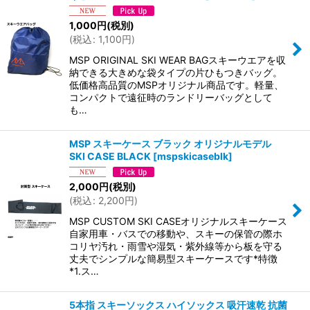
1,000
円
(税別)
(
税込
:
1,100
円
)
MSP ORIGINAL SKI WEAR BAGスキーウエアを収
納できる大きめな袋タイプの片ひもつきバッグ。
低価格高品質のMSPオリジナル商品です。軽量、
コンパクトで遠征時のランドリーバッグとして
も…
MSP スキーケース ブラック オリジナルモデル
SKI CASE BLACK
[
mspskicaseblk
]
2,000
円
(税別)
(
税込
:
2,200
円
)
MSP CUSTOM SKI CASEオリジナルスキーケース
自家用車・バスでの移動や、スキーの保管の際ホ
コリヤ汚れ・雨雪や湿気・紫外線等から板を守る
丈夫でシンプルな簡易型スキーケースです*特徴
*1.ス…
5本指 スキーソックス ハイソックス 吸汗速乾 抗菌