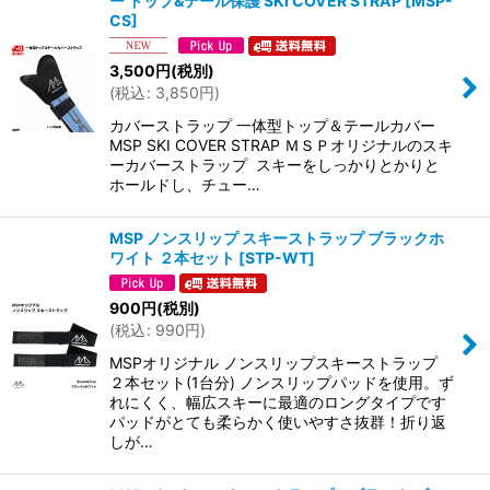
ー トップ&テール保護 SKI COVER STRAP
[
MSP-
CS
]
3,500
円
(税別)
(
税込
:
3,850
円
)
カバーストラップ 一体型トップ＆テールカバー
MSP SKI COVER STRAP ＭＳＰオリジナルのスキ
ーカバーストラップ スキーをしっかりとかりと
ホールドし、チュー…
MSP ノンスリップ スキーストラップ ブラックホ
ワイト ２本セット
[
STP-WT
]
900
円
(税別)
(
税込
:
990
円
)
MSPオリジナル ノンスリップスキーストラップ
２本セット(1台分) ノンスリップパッドを使用。ず
れにくく、幅広スキーに最適のロングタイプです
パッドがとても柔らかく使いやすさ抜群！折り返
しが…