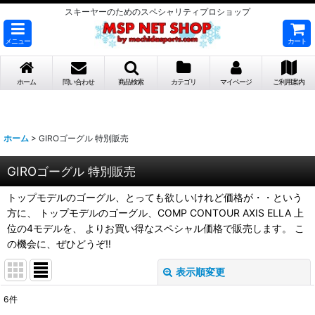
スキーヤーのためのスペシャリティプロショップ
メニュー
カート
ホーム
問い合わせ
商品検索
カテゴリ
マイページ
ご利用案内
ホーム
>
GIROゴーグル 特別販売
GIROゴーグル 特別販売
トップモデルのゴーグル、とっても欲しいけれど価格が・・という
方に、 トップモデルのゴーグル、COMP CONTOUR AXIS ELLA 上
位の4モデルを、 よりお買い得なスペシャル価格で販売します。 こ
の機会に、ぜひどうぞ‼
表示順変更
閉じる
6
件
表示数
: