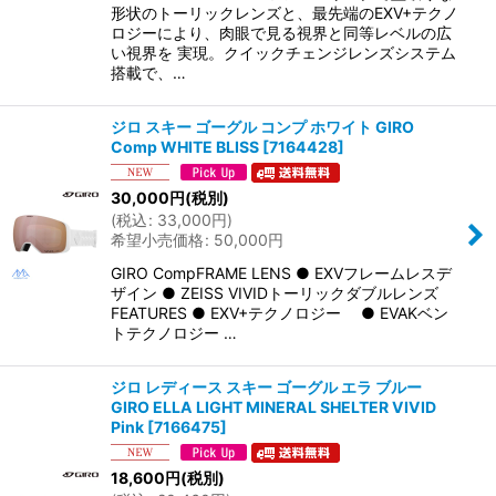
形状のトーリックレンズと、最先端のEXV+テクノ
ロジーにより、肉眼で見る視界と同等レベルの広
い視界を 実現。クイックチェンジレンズシステム
搭載で、…
ジロ スキー ゴーグル コンプ ホワイト GIRO
Comp WHITE BLISS
[
7164428
]
30,000
円
(税別)
(
税込
:
33,000
円
)
希望小売価格
:
50,000
円
GIRO CompFRAME LENS ● EXVフレームレスデ
ザイン ● ZEISS VIVIDトーリックダブルレンズ
FEATURES ● EXV+テクノロジー ● EVAKベン
トテクノロジー …
ジロ レディース スキー ゴーグル エラ ブルー
GIRO ELLA LIGHT MINERAL SHELTER VIVID
Pink
[
7166475
]
18,600
円
(税別)