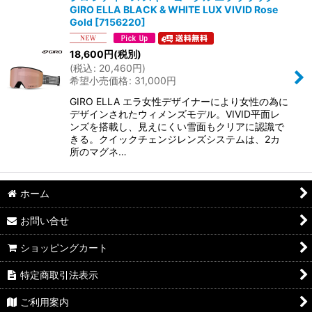
GIRO ELLA BLACK & WHITE LUX VIVID Rose
Gold
[
7156220
]
18,600
円
(税別)
(
税込
:
20,460
円
)
希望小売価格
:
31,000
円
GIRO ELLA エラ女性デザイナーにより女性の為に
デザインされたウィメンズモデル。VIVID平面レ
ンズを搭載し、見えにくい雪面もクリアに認識で
きる。クイックチェンジレンズシステムは、2カ
所のマグネ…
ホーム
お問い合せ
ショッピングカート
特定商取引法表示
ご利用案内