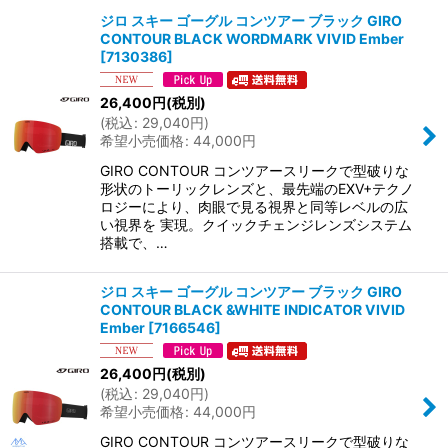
ジロ スキー ゴーグル コンツアー ブラック GIRO
CONTOUR BLACK WORDMARK VIVID Ember
並び順
:
[
7130386
]
26,400
円
(税別)
絞り込む
(
税込
:
29,040
円
)
希望小売価格
:
44,000
円
GIRO CONTOUR コンツアースリークで型破りな
形状のトーリックレンズと、最先端のEXV+テクノ
ロジーにより、肉眼で見る視界と同等レベルの広
い視界を 実現。クイックチェンジレンズシステム
搭載で、…
ジロ スキー ゴーグル コンツアー ブラック GIRO
CONTOUR BLACK &WHITE INDICATOR VIVID
Ember
[
7166546
]
26,400
円
(税別)
(
税込
:
29,040
円
)
希望小売価格
:
44,000
円
GIRO CONTOUR コンツアースリークで型破りな