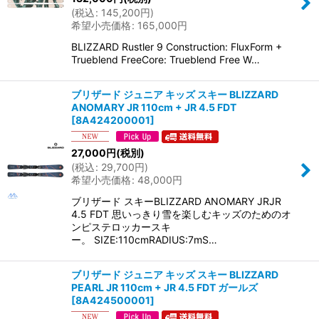
(
税込
:
145,200
円
)
希望小売価格
:
165,000
円
BLIZZARD Rustler 9 Construction: FluxForm +
Trueblend FreeCore: Trueblend Free W…
ブリザード ジュニア キッズ スキー BLIZZARD
ANOMARY JR 110cm + JR 4.5 FDT
[
8A424200001
]
27,000
円
(税別)
(
税込
:
29,700
円
)
希望小売価格
:
48,000
円
ブリザード スキーBLIZZARD ANOMARY JRJR
4.5 FDT 思いっきり雪を楽しむキッズのためのオ
ンピステロッカースキ
ー。 SIZE:110cmRADIUS:7mS…
ブリザード ジュニア キッズ スキー BLIZZARD
PEARL JR 110cm + JR 4.5 FDT ガールズ
[
8A424500001
]