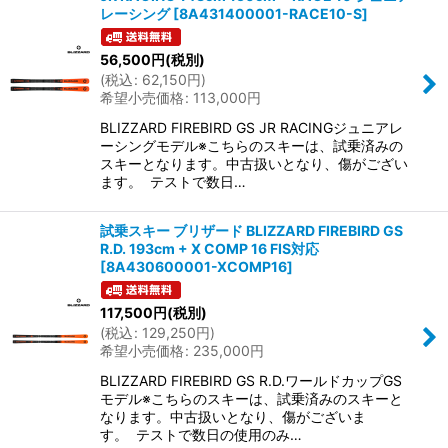
レーシング
[
8A431400001-RACE10-S
]
56,500
円
(税別)
(
税込
:
62,150
円
)
希望小売価格
:
113,000
円
BLIZZARD FIREBIRD GS JR RACINGジュニアレ
ーシングモデル※こちらのスキーは、試乗済みの
スキーとなります。中古扱いとなり、傷がござい
ます。 テストで数日…
試乗スキー ブリザード BLIZZARD FIREBIRD GS
R.D. 193cm + X COMP 16 FIS対応
[
8A430600001-XCOMP16
]
117,500
円
(税別)
(
税込
:
129,250
円
)
希望小売価格
:
235,000
円
BLIZZARD FIREBIRD GS R.D.ワールドカップGS
モデル※こちらのスキーは、試乗済みのスキーと
なります。中古扱いとなり、傷がございま
す。 テストで数日の使用のみ…