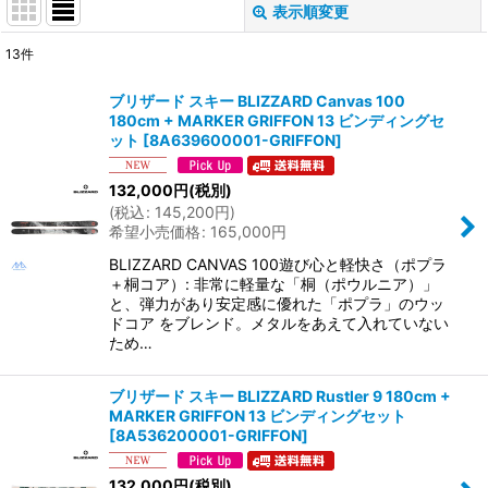
表示順変更
閉じる
13
件
サブカテゴリ
:
ブリザード スキー BLIZZARD Canvas 100
180cm + MARKER GRIFFON 13 ビンディングセ
表示数
:
ット
[
8A639600001-GRIFFON
]
132,000
円
(税別)
並び順
:
(
税込
:
145,200
円
)
希望小売価格
:
165,000
円
絞り込む
BLIZZARD CANVAS 100遊び心と軽快さ（ポプラ
＋桐コア）: 非常に軽量な「桐（ポウルニア）」
と、弾力があり安定感に優れた「ポプラ」のウッ
ドコア をブレンド。メタルをあえて入れていない
ため…
ブリザード スキー BLIZZARD Rustler 9 180cm +
MARKER GRIFFON 13 ビンディングセット
[
8A536200001-GRIFFON
]
132,000
円
(税別)