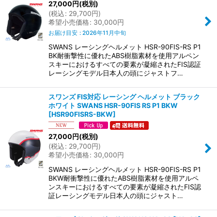
27,000
円
(税別)
絞り込む
(
税込
:
29,700
円
)
希望小売価格
:
30,000
円
お届け目安
:
2026年11月中旬
SWANS レーシングヘルメット HSR-90FIS-RS P1
BK耐衝撃性に優れたABS樹脂素材を使用アルペン
スキーにおけるすべての要素が凝縮されたFIS認証
レーシングモデル日本人の頭にジャストフ…
スワンズ FIS対応 レーシング ヘルメット ブラック
ホワイト SWANS HSR-90FIS RS P1 BKW
[
HSR90FISRS-BKW
]
27,000
円
(税別)
(
税込
:
29,700
円
)
希望小売価格
:
30,000
円
SWANS レーシングヘルメット HSR-90FIS-RS P1
BKW耐衝撃性に優れたABS樹脂素材を使用アルペ
ンスキーにおけるすべての要素が凝縮されたFIS認
証レーシングモデル日本人の頭にジャスト…