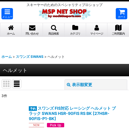
スキーヤーのためのスペシャリティプロショップ
メニュー
カート
ホーム
問い合わせ
商品検索
カテゴリ
マイページ
ご利用案内
ホーム
>
スワンズ SWANS
>
ヘルメット
ヘルメット
表示順変更
閉じる
3
件
表示数
:
スワンズ FIS対応 レーシング ヘルメット ブ
ラック SWANS HSR-90FIS RS BK
[
27HSR-
並び順
:
90FIS-P1-BK
]