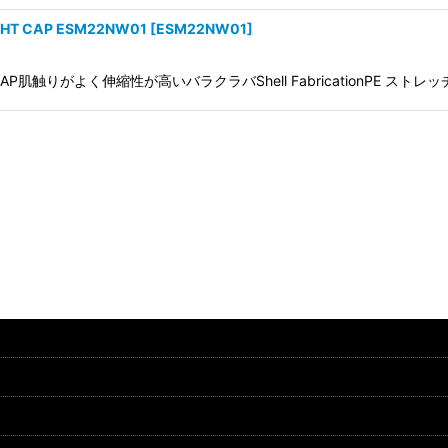
絞り込む
T CAP ESM22NW01
[
ESM22NW01
]
HT CAP肌触りがよく伸縮性が高いバラクラバShell FabricationPE スト