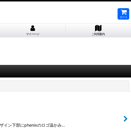
カート
マイページ
ご利用案内
閉じる
ルなデザイン下部にphenixのロゴ温かみ…