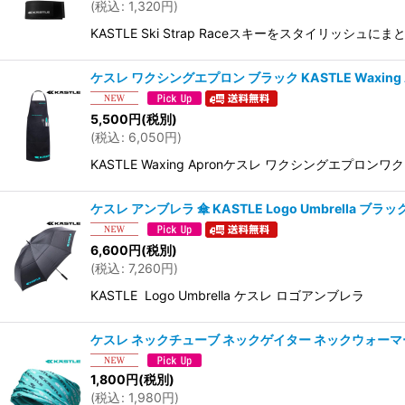
(
税込
:
1,320
円
)
KASTLE Ski Strap Raceスキーをスタイリッシ
ケスレ ワクシングエプロン ブラック KASTLE Waxing 
5,500
円
(税別)
(
税込
:
6,050
円
)
KASTLE Waxing Apronケスレ ワクシングエ
ケスレ アンブレラ 傘 KASTLE Logo Umbrella ブラッ
6,600
円
(税別)
(
税込
:
7,260
円
)
KASTLE Logo Umbrella ケスレ ロゴアンブレラ
ケスレ ネックチューブ ネックゲイター ネックウォーマー レース
1,800
円
(税別)
(
税込
:
1,980
円
)