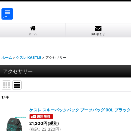
メニュー
ホーム
問い合わせ
ホーム
>
ケスレ KASTLE
>
アクセサリー
アクセサリー
17
件
表示数
:
ケスレ スキーバックパック ブーツバッグ 90L ブラックミント KA
並び順
:
21,200
円
(税別)
(
税込
:
23,320
円
)