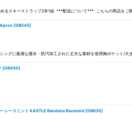
ュにまとめるスキーストラップ2本1組 ***配送について*** こちらの商品をご
Apron
[
GB545
]
プロンワクシングに最適な撥水・防汚加工された丈夫な素材を使用胸ポケット/大
ク
[
GB450
]
ミント KASTLE Bandana Racemint
[
GB635
]