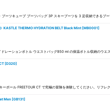
k Mintケスレ ブーツキューブ ブーツバッグ 3P スキーブーツを 3 足収納でき
E THERMO HYDRATION BELT Black Mint
[
MB0001
]
スレ サーモハイドレーションボトル ウエストバッグ850 ml の保温ボトル
CT
[
D320
]
ーボンスキーポール FREETOUR CT で究極の冒険を体験してください。リフ
t Men
[
GB131
]