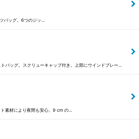
るブーツバッグ。6つのジッ…
収納のウエストバッグ。スクリューキャップ付き。上部にウインドブレー…
レクト素材により夜間も安心。9 cm の…