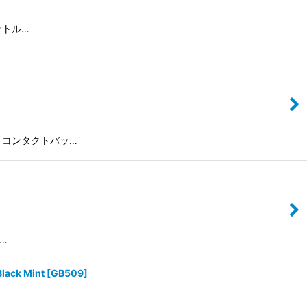
リットル…
ットル コンタクトバッ…
 …
ck Mint
[
GB509
]