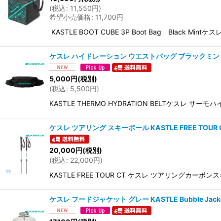
(
税込
:
11,550
円
)
希望小売価格
:
11,700
円
KASTLE BOOT CUBE 3P Boot Bag Blac
ケスレ ハイドレーション ウエストバッグ ブラックミント KASTL
5,000
円
(税別)
(
税込
:
5,500
円
)
KASTLE THERMO HYDRATION BELTケ
ケスレ ツアリング スキーポール KASTLE FREE TOUR 
20,000
円
(税別)
(
税込
:
22,000
円
)
KASTLE FREE TOUR CT ケスレ ツアリングカ
ケスレ フードジャケット グレー KASTLE Bubble Jacke