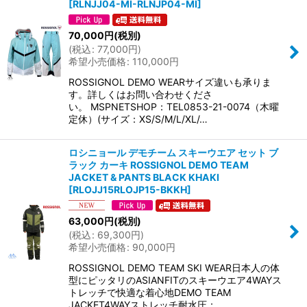
[
RLNJJ04-MI-RLNJP04-MI
]
70,000
円
(税別)
(
税込
:
77,000
円
)
希望小売価格
:
110,000
円
ROSSIGNOL DEMO WEARサイズ違いも承りま
す。詳しくはお問い合わせくださ
い。 MSPNETSHOP：TEL0853-21-0074（木曜
定休）(サイズ：XS/S/M/L/XL/…
ロシニョール デモチーム スキーウエア セット ブ
ラック カーキ ROSSIGNOL DEMO TEAM
JACKET & PANTS BLACK KHAKI
[
RLOJJ15RLOJP15-BKKH
]
63,000
円
(税別)
(
税込
:
69,300
円
)
希望小売価格
:
90,000
円
ROSSIGNOL DEMO TEAM SKI WEAR日本人の体
型にピッタリのASIANFITのスキーウエア4WAYス
トレッチで快適な着心地DEMO TEAM
JACKET4WAYストレッチ耐水圧：…