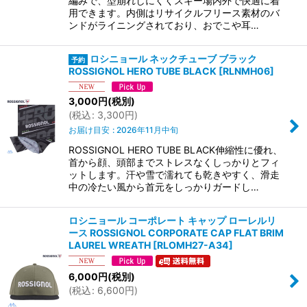
編みで、型崩れしにくくスキー場内外で快適に着
用できます。内側はリサイクルフリース素材のバ
ンドがライニングされており、おでこや耳…
ロシニョール ネックチューブ ブラック
ROSSIGNOL HERO TUBE BLACK
[
RLNMH06
]
3,000
円
(税別)
(
税込
:
3,300
円
)
お届け目安
:
2026年11月中旬
ROSSIGNOL HERO TUBE BLACK伸縮性に優れ、
首から顔、頭部までストレスなくしっかりとフィ
ットします。汗や雪で濡れても乾きやすく、滑走
中の冷たい風から首元をしっかりガードし…
ロシニョール コーポレート キャップ ローレルリ
ース ROSSIGNOL CORPORATE CAP FLAT BRIM
LAUREL WREATH
[
RLOMH27-A34
]
6,000
円
(税別)
(
税込
:
6,600
円
)