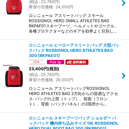
(
税込
:
23,760
円
)
希望小売価格
:
24,000
円
ロシニョール アスリートバッグ スモール
ROSSIGNOL HERO SMALL ATHLETES BAG
RKPAF01スキーブーツ、ヘルメットやゴーグル、
各種プロテクターなどのギアを効率よく分別し…
ロシニョール ヒーローアスリートバッグ 大型バッ
クパック ROSSIGNOL HERO ATHLETES BAG
300
[
RKPAE01
]
23,400
円
(税別)
(
税込
:
25,740
円
)
希望小売価格
:
26,000
円
ロシニョール アスリートバッグROSSIGNOL
HERO ATHLETES BAG 3方向からの容易なアクセ
ス: バッグの上部（トップ）、前面（フロン
ト）、背面（バックパネル）の3箇所から…
ロシニョール スキーブーツバッグ ショルダー バ
ックパック 機内持ち込みサイズ 19L ROSSIGNOL
HERO DUAL BOOT BAG 300
[
RKPBQ01
]