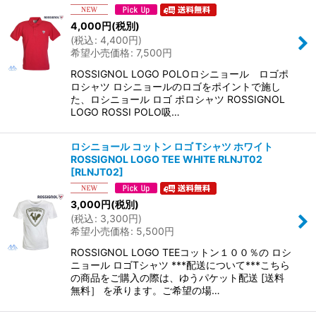
4,000
円
(税別)
(
税込
:
4,400
円
)
希望小売価格
:
7,500
円
ROSSIGNOL LOGO POLOロシニョール ロゴポ
ロシャツ ロシニョールのロゴをポイントで施し
た、ロシニョール ロゴ ポロシャツ ROSSIGNOL
LOGO ROSSI POLO吸…
ロシニョール コットン ロゴ Tシャツ ホワイト
ROSSIGNOL LOGO TEE WHITE RLNJT02
[
RLNJT02
]
3,000
円
(税別)
(
税込
:
3,300
円
)
希望小売価格
:
5,500
円
ROSSIGNOL LOGO TEEコットン１００％の ロシ
ニョール ロゴTシャツ ***配送について***こちら
の商品をご購入の際は、ゆうパケット配送 [送料
無料］ を承ります。ご希望の場…