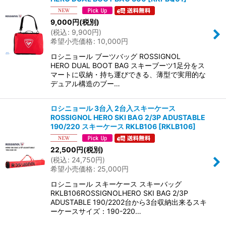
9,000
円
(税別)
(
税込
:
9,900
円
)
希望小売価格
:
10,000
円
ロシニョール ブーツバッグ ROSSIGNOL
HERO DUAL BOOT BAG スキーブーツ1足分をス
マートに収納・持ち運びできる、薄型で実用的な
デュアル構造のブー…
ロシニョール 3台入 2台入スキーケース
ROSSIGNOL HERO SKI BAG 2/3P ADUSTABLE
190/220 スキーケース RKLB106
[
RKLB106
]
22,500
円
(税別)
(
税込
:
24,750
円
)
希望小売価格
:
25,000
円
ロシニョール スキーケース スキーバッグ
RKLB106ROSSIGNOLHERO SKI BAG 2/3P
ADUSTABLE 190/2202台から3台収納出来るスキ
ーケースサイズ：190-220…