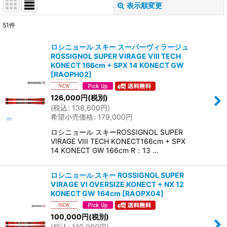
表示順変更
閉じる
51
件
サブカテゴリ
:
ロシニョール スキー スーパーヴィラージュ
ROSSIGNOL SUPER VIRAGE VIII TECH
表示数
:
KONECT 166cm + SPX 14 KONECT GW
[
RAOPH02
]
並び順
:
126,000
円
(税別)
(
税込
:
138,600
円
)
希望小売価格
:
179,000
円
絞り込む
ロシニョール スキーROSSIGNOL SUPER
VIRAGE VIII TECH KONECT166cm + SPX
14 KONECT GW 166cm R：13 …
ロシニョール スキー ROSSIGNOL SUPER
VIRAGE VI OVERSIZE KONECT + NX 12
KONECT GW 164cm
[
RAOPX04
]
100,000
円
(税別)
(
税込
:
110,000
円
)