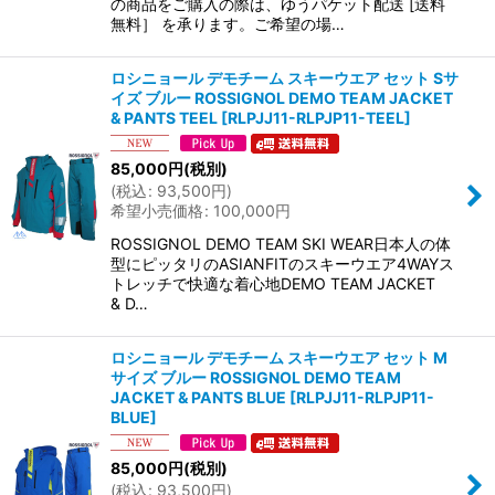
の商品をご購入の際は、ゆうパケット配送 [送料
無料］ を承ります。ご希望の場…
ロシニョール デモチーム スキーウエア セット Sサ
イズ ブルー ROSSIGNOL DEMO TEAM JACKET
& PANTS TEEL
[
RLPJJ11-RLPJP11-TEEL
]
85,000
円
(税別)
(
税込
:
93,500
円
)
希望小売価格
:
100,000
円
ROSSIGNOL DEMO TEAM SKI WEAR日本人の体
型にピッタリのASIANFITのスキーウエア4WAYス
トレッチで快適な着心地DEMO TEAM JACKET
& D…
ロシニョール デモチーム スキーウエア セット M
サイズ ブルー ROSSIGNOL DEMO TEAM
JACKET & PANTS BLUE
[
RLPJJ11-RLPJP11-
BLUE
]
85,000
円
(税別)
(
税込
:
93,500
円
)