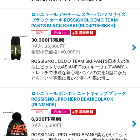
ロシニョール デモチーム スキーパンツ Mサイズ
ブラック カーキ ROSSIGNOL DEMO TEAM
PANTS BLACK KHAKI
[
RLOJP15-BKKH
]
30,000
円
(税別)
(
税込
:
33,000
円
)
希望小売価格
:
40,000
円
ROSSIGNOL DEMO TEAM SKI PANTS日本人の体
型にピッタリのASIANFITのスキーウエア4WAYス
トレッチで快適な着心地パンツの丈をO型にかた
どることで実際に履いて滑った際の滑…
ロシニョール ボンボン ニットキャップ ブラック
ROSSIGNOL PRO HERO BEANIE BLACK
[
RLNMH05
]
6,000
円
(税別)
(
税込
:
6,600
円
)
ROSSIGNOL PRO HERO BEANIE柔らかいニット