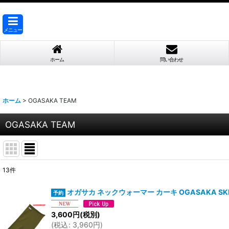
メニュー
ホーム
問い合わせ
ホーム
>
OGASAKA TEAM
OGASAKA TEAM
13
件
表示数
:
オガサカ ネックウォーマー カーキ OGASAKA SKI 
並び順
:
3,600
円
(税別)
(
税込
:
3,960
円
)