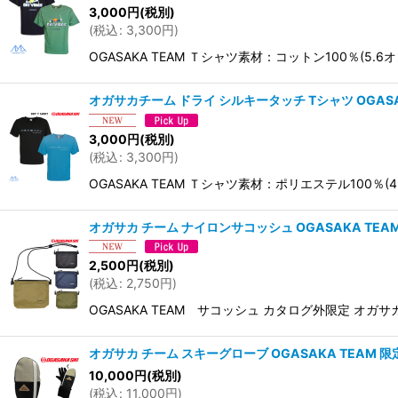
3,000
円
(税別)
(
税込
:
3,300
円
)
OGASAKA TEAM Ｔシャツ素材：コットン100％(5
オガサカチーム ドライ シルキータッチ Tシャツ OGASAKA 
3,000
円
(税別)
(
税込
:
3,300
円
)
OGASAKA TEAM Ｔシャツ素材：ポリエステル100％
オガサカ チーム ナイロンサコッシュ OGASAKA TEA
2,500
円
(税別)
(
税込
:
2,750
円
)
OGASAKA TEAM サコッシュ カタログ外限定 
オガサカ チーム スキーグローブ OGASAKA TEAM 限定
10,000
円
(税別)
(
税込
:
11,000
円
)