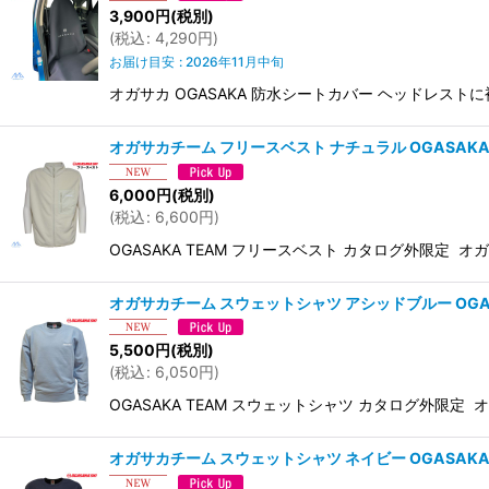
3,900
円
(税別)
(
税込
:
4,290
円
)
お届け目安
:
2026年11月中旬
オガサカ OGASAKA 防水シートカバー ヘッドレスト
オガサカチーム フリースベスト ナチュラル OGASAKA TEA
6,000
円
(税別)
(
税込
:
6,600
円
)
OGASAKA TEAM フリースベスト カタログ外限
オガサカチーム スウェットシャツ アシッドブルー OGASAKA 
5,500
円
(税別)
(
税込
:
6,050
円
)
OGASAKA TEAM スウェットシャツ カタログ外限定
オガサカチーム スウェットシャツ ネイビー OGASAKA TEA