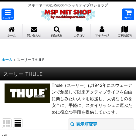
スキーヤーのためのスペシャリティプロショップ
メニュー
カート
ホーム
問い合わせ
商品検索
カテゴリ
マイページ
ご利用案内
ホーム
>
スーリー THULE
スーリー THULE
Thule（スーリー）は1942年にスウェーデ
ンで創業して以来アクティブライフを自由
に楽しみたい人々を応援し、大切なものを
安全に、手軽に、スタイリッシュに運ぶた
めに役立つ手段を提供しています。
表示順変更
閉じる
4
件