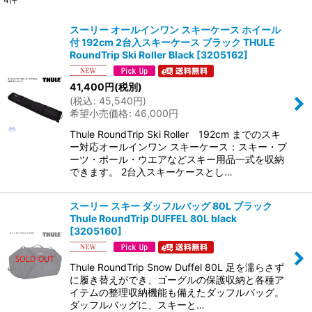
表示数
:
スーリー オールインワン スキーケース ホイール
付 192cm 2台入スキーケース ブラック THULE
並び順
:
RoundTrip Ski Roller Black
[
3205162
]
41,400
円
(税別)
絞り込む
(
税込
:
45,540
円
)
希望小売価格
:
46,000
円
Thule RoundTrip Ski Roller 192cm までのスキ
ー対応オールインワン スキーケース：スキー・ブ
ーツ・ポール・ウエアなどスキー用品一式を収納
できます。 2台入スキーケースとし…
スーリー スキー ダッフルバッグ 80L ブラック
Thule RoundTrip DUFFEL 80L black
[
3205160
]
Thule RoundTrip Snow Duffel 80L 足を濡らさず
に履き替えができ、ゴーグルの保護収納と各種ア
イテムの整理収納機能も備えたダッフルバッグ。
ダッフルバッグに、スキーと…