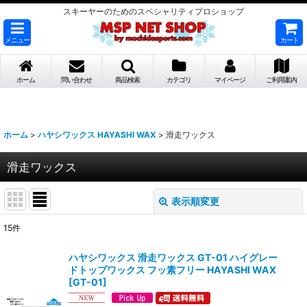
スキーヤーのためのスペシャリティプロショップ
メニュー
カート
ホーム
問い合わせ
商品検索
カテゴリ
マイページ
ご利用案内
ホーム
>
ハヤシワックス HAYASHI WAX
>
滑走ワックス
滑走ワックス
表示順変更
閉じる
15
件
表示数
:
ハヤシワックス 滑走ワックス GT-01 ハイグレー
ドトップワックス フッ素フリー HAYASHI WAX
並び順
:
[
GT-01
]