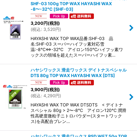
SHF-03 100g TOP WAX HAYASHI WAX
-8〜-32℃
[
SHF-03
]
3,200
円
(税別)
(
税込
:
3,520
円
)
HAYASHI WAX TOP WAX品番:SHF-03 品
名:SHF-03 スーパーハイフッ素対応雪
温:-8℃⇔-32℃ アイロン150℃ハイフッ素ワ
ックスの領域を超えたスーパーハイフッ素…
ハヤシワックス 滑走ワックス デイトナスペシャル
DTS 80g TOP WAX HAYASHI WAX
[
DTS
]
3,900
円
(税別)
(
税込
:
4,290
円
)
HAYASHI WAX TOP WAX DTSDTS < デイトナ
スペシャル 80g > 2〜-8℃ アイロン120℃ 潤滑
性高硬度微粒子ニトロパウダー(スタートワック
ス)を高配合ブレン…
ハヤシワックス 滑走ワックス RSD WET 50g TOP