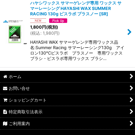
ハヤシワックス サマーゲレンデ専用 ワックス サ
マーレーシング HAYASHI WAX SUMMER
RACING 130g ピスラボ プラスノー
[
SR
]
1,800
円
(税別)
(
税込
:
1,980
円
)
HAYASHI WAX サマーゲレンデ専用ワックス品
名:Summer Racing サマーレーシング130g アイ
ロン130℃ピスラボ プラスノー 専用ワックス
ブラシ・ビスラボ専用ワックス ブラシ…
ホーム
お問い合せ
ショッピングカート
特定商取引法表示
ご利用案内