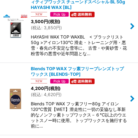
ィティブワックス チューンドスペシャル BL 50g
HAYASHI WAX
[
BL
]
3,500
円
(税別)
(
税込
:
3,850
円
)
HAYASHI WAX TOP WAXBL < ブラックリスト
50g >アイロン130℃ 滑走・トレーニング用・悪
雪・春先の不安定な雪等に。 古雪・や黄砂雪・花
粉雪等の悪雪や近年問題とな…
Blends TOP WAX フッ素フリーブレンズトップ
ワックス
[
BLENDS-TOP
]
4,200
円
(税別)
(
税込
:
4,620
円
)
Blends TOP WAX フッ素フリー80g アイロン
120℃雪質【WET】滑走性に一切の妥協なし革新
的なノンフッ素トップワックス－６℃以上のウエ
ットスノー時に使用。 トップワックスを施行する
前に…