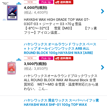
4,000
円
(税別)
(
税込
:
4,400
円
)
HAYASHI WAX HIGH GRADE TOP WAX GT-
03GT-03 < ジーティー 03 >70ｇ雪温
【-8℃〜-32℃】 雪質【MID】 【フッ素
フリー】アイロン温度…
ハヤシワックス オールラウンド ワックス ベース
+ トップ オールインワンワックス ARB ALL
ROUND BLOCK 100g HAYASHI WAX
[
ARB
]
3,500
円
(税別)
(
税込
:
3,850
円
)
ハヤシワックスオールラウンドブロックワックス
ALL ROUND BLOCK WAX All Round Block 全雪
質対応 WET〜MID 全雪質・温度帯対応だから迷
わない。 こん…
ハヤシワックス 滑走ワックス スーパーハイフッ素
HAYASHI WAX SHF-01 100g TOP WAX