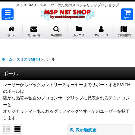
スミス SMITHスキーヤーのためのスペシャリティプロショップ
メニュー
カート
ホーム
問い合わせ
商品検索
カテゴリ
マイページ
ご利用案内
ホーム
>
スミス SMITH
>
ポール
ポール
レーサーからバックカントリースキーヤーまでサポートするSMITH
のポールは
確かな品質や独自のプロセンサーグリップに代表されるテクノロジ
ーと
オリジナリティーあふれるグラフィックですべてのユーザーを魅了
します。
表示順変更
閉じる