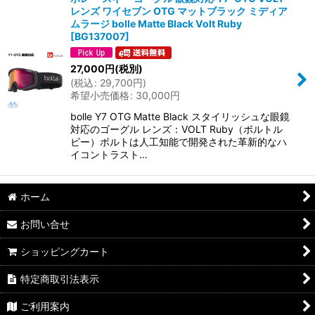
レンズ ワイセブン OTG マットブラック ミディア
ムラージ bolle Matte Black Volt Ruby
[
BG137007
]
27,000
円
(税別)
(
税込
:
29,700
円
)
希望小売価格
:
30,000
円
bolle Y7 OTG Matte Black スタイリッシュな眼鏡
対応のゴーグル レンズ：VOLT Ruby（ボルトル
ビー）ボルトは人工知能で開発された革新的なハ
イコントラスト…
ホーム
お問い合せ
ショッピングカート
特定商取引法表示
ご利用案内