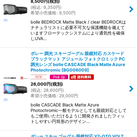
8,500
円
(税別)
(
税込
:
9,350
円
)
希望小売価格
:
9,500
円
bolle BEDROCK Matte Black / clear BEDROCKは
ナチュラリストに必要不可欠な保護機能を備えて
いますフローテックシステムにより通気性を確保
しUVA…
ボレー 調光 スキーゴーグル 眼鏡対応 カスケード
ブラックマット アジュール フォトクロミック PC
調光レンズ bolle CASCADE Black Matte Azure
Photochromic
[
BG006009
]
26,000
円
(税別)
(
税込
:
28,600
円
)
希望小売価格
:
29,000
円
bolle CASCADE Black Matte Azure
Photochromic一般モデルとしても眼鏡対応として
もご使用いただけるように開発されましたフィッ
トしやすい円筒形のデザイン…
ボレー スキー ゴーグル 眼鏡対応 Y7-OTG VOLT