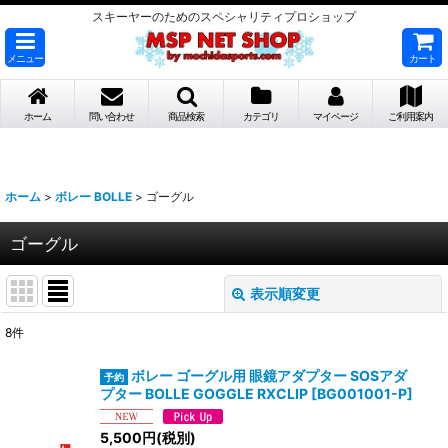
スキーヤーのためのスペシャリティプロショップ
メニュー
カート
ホーム
問い合わせ
商品検索
カテゴリ
マイページ
ご利用案内
ホーム
>
ボレー BOLLE
>
ゴーグル
ゴーグル
表示順変更
閉じる
8
件
表示数
:
ボレー ゴーグル用 眼鏡アダプター SOSアダ
プター BOLLE GOGGLE RXCLIP
[
BG001001-P
]
並び順
:
5,500
円
(税別)