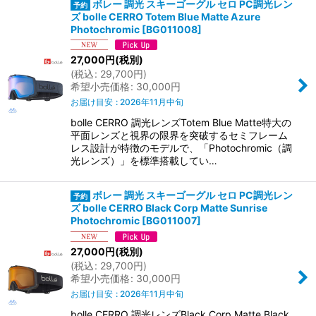
ボレー 調光 スキーゴーグル セロ PC調光レン
ズ bolle CERRO Totem Blue Matte Azure
Photochromic
[
BG011008
]
27,000
円
(税別)
(
税込
:
29,700
円
)
希望小売価格
:
30,000
円
お届け目安
:
2026年11月中旬
bolle CERRO 調光レンズTotem Blue Matte特大の
平面レンズと視界の限界を突破するセミフレーム
レス設計が特徴のモデルで、「Photochromic（調
光レンズ）」を標準搭載してい…
ボレー 調光 スキーゴーグル セロ PC調光レン
ズ bolle CERRO Black Corp Matte Sunrise
Photochromic
[
BG011007
]
27,000
円
(税別)
(
税込
:
29,700
円
)
希望小売価格
:
30,000
円
お届け目安
:
2026年11月中旬
bolle CERRO 調光レンズBlack Corp Matte Black