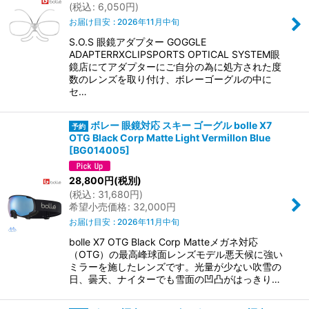
(
税込
:
6,050
円
)
絞り込む
お届け目安
:
2026年11月中旬
S.O.S 眼鏡アダプター GOGGLE
ADAPTERRXCLIPSPORTS OPTICAL SYSTEM眼
鏡店にてアダプターにご自分の為に処方された度
数のレンズを取り付け、ボレーゴーグルの中に
セ…
ボレー 眼鏡対応 スキー ゴーグル bolle X7
OTG Black Corp Matte Light Vermillon Blue
[
BG014005
]
28,800
円
(税別)
(
税込
:
31,680
円
)
希望小売価格
:
32,000
円
お届け目安
:
2026年11月中旬
bolle X7 OTG Black Corp Matteメガネ対応
（OTG）の最高峰球面レンズモデル悪天候に強い
ミラーを施したレンズです。光量が少ない吹雪の
日、曇天、ナイターでも雪面の凹凸がはっきり…