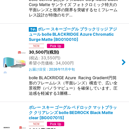
Corp Matte サンライズ フォトクロミック特大の
平面レンズと視界の限界を突破するセミフレーム
レス設計が特徴のモデ…
ボレー スキーゴーグル ブラックリッジ アジ
ュール bolle BLACKRIDGE Azure Chromatic
Surge Matte
[
BG010010
]
30,500
円
(税別)
(
税込
:
33,550
円
)
希望小売価格
:
34,000
円
お届け目安
:
2026年11月中旬
bolle BLACKRIDGE Azure Racing Gradient円筒
形のフレームレス（平面レンズ）構造で、広い全
景視野（パノラマビュー）を確保しています。圧
迫感を軽減する3層構…
ボレー スキー ゴーグル ベドロック マットブラッ
ク クリアレンズ bolle BEDROCK Black Matte
clear
[
BG007015
]