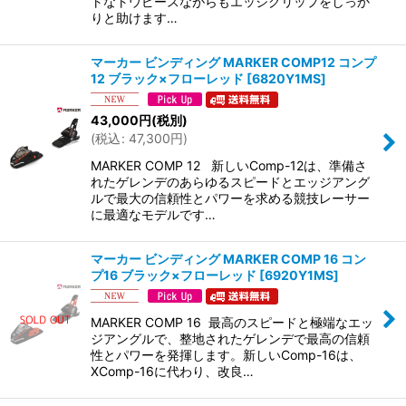
トなトウピースながらもエッジグリップをしっか
りと助けます…
マーカー ビンディング MARKER COMP12 コンプ
12 ブラック×フローレッド
[
6820Y1MS
]
43,000
円
(税別)
(
税込
:
47,300
円
)
MARKER COMP 12 新しいComp-12は、準備さ
れたゲレンデのあらゆるスピードとエッジアング
ルで最大の信頼性とパワーを求める競技レーサー
に最適なモデルです…
マーカー ビンディング MARKER COMP 16 コン
プ16 ブラック×フローレッド
[
6920Y1MS
]
MARKER COMP 16 最高のスピードと極端なエッ
ジアングルで、整地されたゲレンデで最高の信頼
性とパワーを発揮します。新しいComp-16は、
XComp-16に代わり、改良…