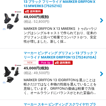
13 ブラック フリーライド MARKER GRIFFON X
13 MWERKS
[
7525Z1G
]
48,000
円
(税別)
(
税込
:
52,800
円
)
MARKER GRIFFON X 13 MWERKS トゥのハウジ
ングはシングルキャストで作られており、従来の
グリフォンと比べて軽量でコンパクトかつ、安定
性が増しました。新しく採…
マーカー ビンディング グリフォン 13 ブラック フ
リーライド MARKER GRIFFON 13
[
7524U1GA
]
45,000
円
(税別)
(
税込
:
49,500
円
)
MARKER GRIFFON 13 IDGRIFFONを選ぶことは
軽さだけではなく本物の性能を選んでいることを
意味しています。GRIFFONの価値は軽量で力強
く、オールラウンドにバランスがとれた妥協の…
マーカー スキー ビンディング スクワイヤ11 ブラ