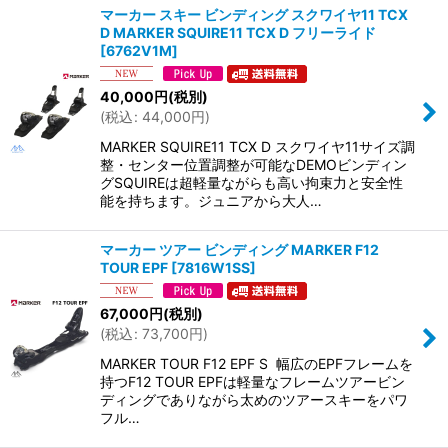
マーカー スキー ビンディング スクワイヤ11 TCX
D MARKER SQUIRE11 TCX D フリーライド
[
6762V1M
]
40,000
円
(税別)
(
税込
:
44,000
円
)
MARKER SQUIRE11 TCX D スクワイヤ11サイズ調
整・センター位置調整が可能なDEMOビンディン
グSQUIREは超軽量ながらも高い拘束力と安全性
能を持ちます。ジュニアから大人…
マーカー ツアー ビンディング MARKER F12
TOUR EPF
[
7816W1SS
]
67,000
円
(税別)
(
税込
:
73,700
円
)
MARKER TOUR F12 EPF S 幅広のEPFフレームを
持つF12 TOUR EPFは軽量なフレームツアービン
ディングでありながら太めのツアースキーをパワ
フル…