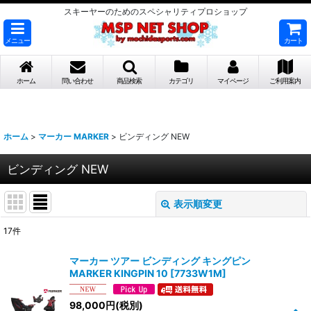
スキーヤーのためのスペシャリティプロショップ
メニュー
カート
ホーム
問い合わせ
商品検索
カテゴリ
マイページ
ご利用案内
ホーム
>
マーカー MARKER
>
ビンディング NEW
ビンディング NEW
表示順変更
閉じる
17
件
表示数
:
マーカー ツアー ビンディング キングピン
MARKER KINGPIN 10
[
7733W1M
]
並び順
:
98,000
円
(税別)