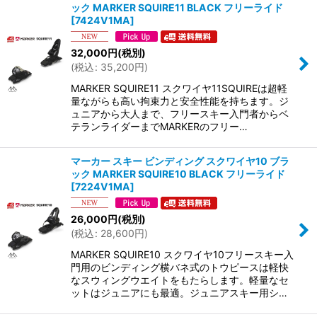
ック MARKER SQUIRE11 BLACK フリーライド
[
7424V1MA
]
32,000
円
(税別)
(
税込
:
35,200
円
)
MARKER SQUIRE11 スクワイヤ11SQUIREは超軽
量ながらも高い拘束力と安全性能を持ちます。ジ
ュニアから大人まで、フリースキー入門者からベ
テランライダーまでMARKERのフリー…
マーカー スキー ビンディング スクワイヤ10 ブラ
ック MARKER SQUIRE10 BLACK フリーライド
[
7224V1MA
]
26,000
円
(税別)
(
税込
:
28,600
円
)
MARKER SQUIRE10 スクワイヤ10フリースキー入
門用のビンディング横バネ式のトウピースは軽快
なスウィングウエイトをもたらします。軽量なセ
ットはジュニアにも最適。ジュニアスキー用シ…