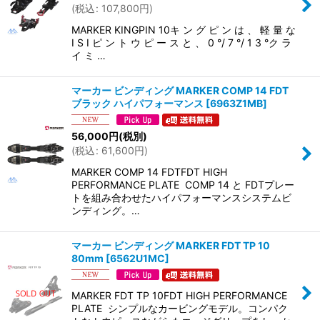
(
税込
:
107,800
円
)
絞り込む
MARKER KINGPIN 10キ ン グ ピ ン は 、 軽 量 な
I S I ピ ン ト ウ ピ ー ス と 、 0 °/ 7 °/ 1 3 °ク ラ
イ ミ …
マーカー ビンディング MARKER COMP 14 FDT
ブラック ハイパフォーマンス
[
6963Z1MB
]
56,000
円
(税別)
(
税込
:
61,600
円
)
MARKER COMP 14 FDTFDT HIGH
PERFORMANCE PLATE COMP 14 と FDTプレー
トを組み合わせたハイパフォーマンスシステムビ
ンディング。…
マーカー ビンディング MARKER FDT TP 10
80mm
[
6562U1MC
]
MARKER FDT TP 10FDT HIGH PERFORMANCE
PLATE シンプルなカービングモデル。コンパク