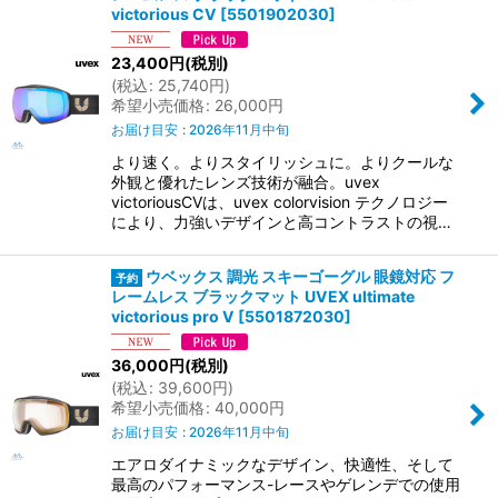
並び順
:
victorious CV
[
5501902030
]
23,400
円
(税別)
絞り込む
(
税込
:
25,740
円
)
希望小売価格
:
26,000
円
お届け目安
:
2026年11月中旬
より速く。よりスタイリッシュに。よりクールな
外観と優れたレンズ技術が融合。uvex
victoriousCVは、uvex colorvision テクノロジー
により、力強いデザインと高コントラストの視…
ウベックス 調光 スキーゴーグル 眼鏡対応 フ
レームレス ブラックマット UVEX ultimate
victorious pro V
[
5501872030
]
36,000
円
(税別)
(
税込
:
39,600
円
)
希望小売価格
:
40,000
円
お届け目安
:
2026年11月中旬
エアロダイナミックなデザイン、快適性、そして
最高のパフォーマンス-レースやゲレンデでの使用