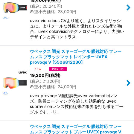
18,400
円
(税別)
(
税込
:
20,240
円
)
希望小売価格
:
23,000
円
uvex victorious CVより速く。よりスタイリッシ
ュに。よりクールな外観と優れたレンズ技術が融
合。uvex colorvisionテクノロジーにより、力強い
デザインと高コントラス…
ウベックス 調光 スキーゴーグル 眼鏡対応 フレー
ムレス ブラックマット レインボー UVEX
provoqe V
[
5506812230
]
19,200
円
(税別)
(
税込
:
21,120
円
)
希望小売価格
:
24,000
円
uvex provoqe V自動調光uvex variomaticレン
ズ、防曇コーティングを施した効果的な uvex
supravisionレンズ技術従来の限界を打ち破るゴー
グルです。∙ U…
ウベックス 調光 スキーゴーグル 眼鏡対応 フレー
ムレス ブラックマット ブルー UVEX provoqe V