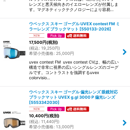
レンズと悪天候向きのイエローレンズが付属しま
す。マグネティックテクノロジーにより容易…
ウベックス スキー ゴーグル UVEX contest FM ミ
ラーレンズ ブラックマット
[
550133-2026
]
17,500
円
(税別)
(
税込
:
19,250
円
)
希望小売価格
:
25,000
円
uvex contest FM uvex contest CVは、幅の広い
構造で非常に視界の広いシングルレンズのゴーグ
ルです。コントラストを強調するuvex
colorvisio…
ウベックス スキー ゴーグル 偏光レンズ 眼鏡対応
ブラックマット UVEX g.gl 3000 P 偏光レンズ
[
5553342030
]
10,400
円
(税別)
(
税込
:
11,440
円
)
希望小売価格
:
13,000
円