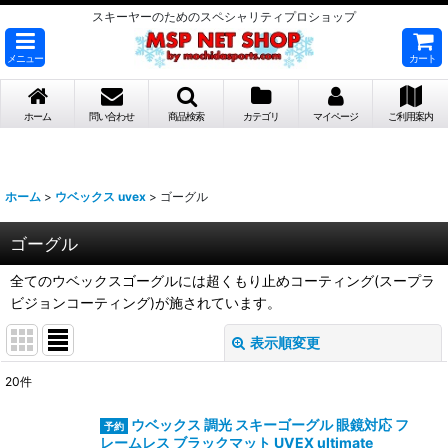
スキーヤーのためのスペシャリティプロショップ
メニュー
カート
ホーム
問い合わせ
商品検索
カテゴリ
マイページ
ご利用案内
ホーム
>
ウベックス uvex
>
ゴーグル
ゴーグル
全てのウベックスゴーグルには超くもり止めコーティング(スープラ
ビジョンコーティング)が施されています。
表示順変更
閉じる
20
件
表示数
:
ウベックス 調光 スキーゴーグル 眼鏡対応 フ
レームレス ブラックマット UVEX ultimate