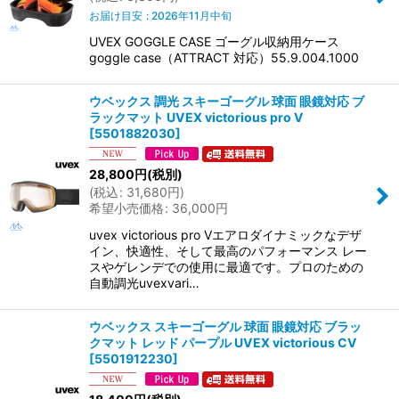
お届け目安
:
2026年11月中旬
UVEX GOGGLE CASE ゴーグル収納用ケース
goggle case（ATTRACT 対応）55.9.004.1000
ウベックス 調光 スキーゴーグル 球面 眼鏡対応 ブ
ラックマット UVEX victorious pro V
[
5501882030
]
28,800
円
(税別)
(
税込
:
31,680
円
)
希望小売価格
:
36,000
円
uvex victorious pro Vエアロダイナミックなデザ
イン、快適性、そして最高のパフォーマンス レー
スやゲレンデでの使用に最適です。プロのための
自動調光uvexvari…
ウベックス スキーゴーグル 球面 眼鏡対応 ブラッ
クマット レッド パープル UVEX victorious CV
[
5501912230
]