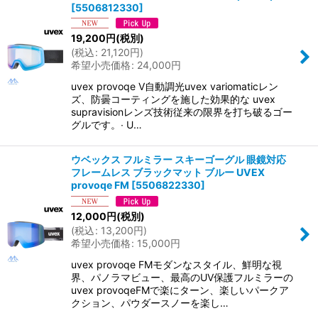
[
5506812330
]
19,200
円
(税別)
(
税込
:
21,120
円
)
希望小売価格
:
24,000
円
uvex provoqe V自動調光uvex variomaticレン
ズ、防曇コーティングを施した効果的な uvex
supravisionレンズ技術従来の限界を打ち破るゴー
グルです。∙ U…
ウベックス フルミラー スキーゴーグル 眼鏡対応
フレームレス ブラックマット ブルー UVEX
provoqe FM
[
5506822330
]
12,000
円
(税別)
(
税込
:
13,200
円
)
希望小売価格
:
15,000
円
uvex provoqe FMモダンなスタイル、鮮明な視
界、パノラマビュー、最高のUV保護フルミラーの
uvex provoqeFMで楽にターン、楽しいパークア
クション、パウダースノーを楽し…