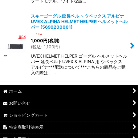
ダードモデル。ワイドな設…
スキーゴーグル 延長ベルト ウベックス アルピナ
UVEX ALPINA HELMET HELPER ヘルメットヘル
パー
[
5690200001
]
1,000
円
(税別)
(
税込
:
1,100
円
)
UVEX HELMET HELPER ゴーグル ヘルメットヘル
パー 延長ベルトUVEX & ALPINA 用 ウベックス
アルピナ***配送について***こちらの商品をご購
入の際は、…
ホーム
お問い合せ
ショッピングカート
特定商取引法表示