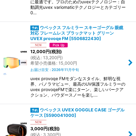
に最適です。プロのためのuvexテクノロジー：自
動調光uvex variomaticテクノロジーとカテゴリー
0…
ウベックス フルミラー スキーゴーグル 眼鏡
対応 フレームレス ブラックマット グリーン
UVEX provoqe FM
[
5506822430
]
12,000
円
(税別)
(
税込
:
13,200
円
)
希望小売価格
:
15,000
円
お届け目安
:
2026年11月中旬
uvex provoqe FMモダンなスタイル、鮮明な視
界、パノラマビュー、最高のUV保護フルミラーの
uvex provoqeFMで楽にターン、楽しいパークア
クション、パウダースノーを楽し…
ウベックス UVEX GOGGLE CASE ゴーグル
ケース
[
5590041000
]
3,000
円
(税別)
(
税込
:
3,300
円
)