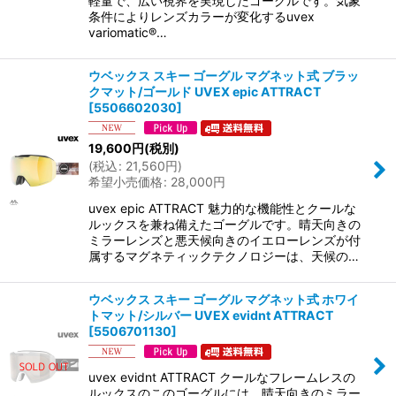
軽量で、広い視界を実現したゴーグルです。気象
条件によりレンズカラーが変化するuvex
variomatic®…
ウベックス スキー ゴーグル マグネット式 ブラッ
クマット/ゴールド UVEX epic ATTRACT
[
5506602030
]
19,600
円
(税別)
(
税込
:
21,560
円
)
希望小売価格
:
28,000
円
uvex epic ATTRACT 魅力的な機能性とクールな
ルックスを兼ね備えたゴーグルです。晴天向きの
ミラーレンズと悪天候向きのイエローレンズが付
属するマグネティックテクノロジーは、天候の…
ウベックス スキー ゴーグル マグネット式 ホワイ
トマット/シルバー UVEX evidnt ATTRACT
[
5506701130
]
uvex evidnt ATTRACT クールなフレームレスの
ルックスのこのゴーグルには、晴天向きのミラー