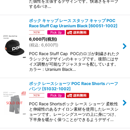
た個性を主張するデザインです。快適さをキープ
する6パネ…
ポック キャップ レース スタッフ キャップ POC
Race Stuff Cap Uranium Black
[
60051-1002
]
6,000
円
(税別)
(
税込
:
6,600
円
)
POC Race Stuff Cap POCのロゴが刺繍されたク
ラシックなデザインのキャップです。後部にはサ
イズ調整が可能なアジャスターを配しています。
カラー：Uranium Black…
ポック レースショーツ POC Race Shorts ハーフ
パンツ
[
51032-1002
]
POC Race Shortsポック レース ショーツ 柔軟性
と伸縮性のあるナイロン素材を使用したレースシ
ョーツです。レーシングスーツの上に身につけ、
下半身を暖かく保つことができるようデザイ…