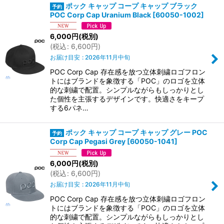
ポック キャップ コープ キャップ ブラック
POC Corp Cap Uranium Black
[
60050-1002
]
6,000
円
(税別)
(
税込
:
6,600
円
)
お届け目安
:
2026年11月中旬
POC Corp Cap 存在感を放つ立体刺繍ロゴフロン
トにはブランドを象徴する「POC」のロゴを立体
的な刺繍で配置。シンプルながらもしっかりとし
た個性を主張するデザインです。快適さをキープ
する6パネ…
ポック キャップ コープ キャップ グレー POC
Corp Cap Pegasi Grey
[
60050-1041
]
6,000
円
(税別)
(
税込
:
6,600
円
)
お届け目安
:
2026年11月中旬
POC Corp Cap 存在感を放つ立体刺繍ロゴフロン
トにはブランドを象徴する「POC」のロゴを立体
的な刺繍で配置。シンプルながらもしっかりとし