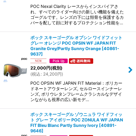
POC Nexal Clarity レースからインスパイアさ
れ、すべてのライダー向けの新しい機能を備えた
ゴーグルです。レンズの下には頬骨を保護するカ
バーを配して顔に対するプロテクション性能を…
ポック スキーゴーグル オプシン ワイドフィット
グレー オレンジ POC OPSIN WF JAPAN FIT
Granite Grey/Partly Sunny Orange
[
40861-
9637
]
22,000
円
(税別)
(
税込
:
24,200
円
)
POC OPSIN WF JAPAN FIT Material：ポリカー
ドネートアウターレンズ, セルロースインナーレ
ンズ, ポリウレタンフレームクラシカルなデザイ
ンながらも視界の広い新モデ…
ポック スキーゴーグル ゾウニュラ ワイドフィッ
ト グレー アイボリー POC ZONULA WF JAPAN
FIT Bleu Blanc Partly Sunny Ivory
[
40891-
9646
]