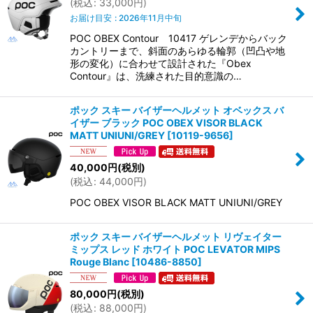
(
税込
:
33,000
円
)
お届け目安
:
2026年11月中旬
POC OBEX Contour 10417 ゲレンデからバック
カントリーまで、斜面のあらゆる輪郭（凹凸や地
形の変化）に合わせて設計された『Obex
Contour』は、洗練された目的意識の…
ポック スキー バイザーヘルメット オベックス バ
イザー ブラック POC OBEX VISOR BLACK
MATT UNIUNI/GREY
[
10119-9656
]
40,000
円
(税別)
(
税込
:
44,000
円
)
POC OBEX VISOR BLACK MATT UNIUNI/GREY
ポック スキー バイザーヘルメット リヴェイター
ミップス レッド ホワイト POC LEVATOR MIPS
Rouge Blanc
[
10486-8850
]
80,000
円
(税別)
(
税込
:
88,000
円
)