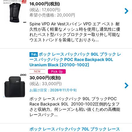
16,000
円
(税別)
(
税込
:
17,600
円
)
希望小売価格
:
20,000
円
Spine VPD Air Vestスパイン VPD エア ベスト 耐
久性が高く軽量なメッシュ時を使用し通気性に優
れたベスト型バックプロテクター取り外し可能な
ウエストバンドを装備しておりさら…
ポック レース バックパック 90L ブラック レ
ース バックパック POC Race Backpack 90L
Uranium Black
[
20100-1002
]
30,000
円
(税別)
(
税込
:
33,000
円
)
お届け目安
:
2026年11月中旬
ポック レース バックパック 90L ブラックPOC
Race Backpack 90L 20100-1002圧倒的なタフ
さと収納力。何シーズンも戦い抜くための高機能
レースパック…
ポック レース バックパック 70L ブラック レース