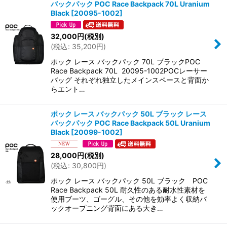
バックパック POC Race Backpack 70L Uranium
Black
[
20095-1002
]
32,000
円
(税別)
(
税込
:
35,200
円
)
ポック レース バックパック 70L ブラックPOC
Race Backpack 70L 20095-1002POCレーサー
バッグ それぞれ独立したメインスペースと背面か
らエント…
ポック レース バックパック 50L ブラック レース
バックパック POC Race Backpack 50L Uranium
Black
[
20099-1002
]
28,000
円
(税別)
(
税込
:
30,800
円
)
ポック レース バックパック 50L ブラック POC
Race Backpack 50L 耐久性のある耐水性素材を
使用ブーツ、ゴーグル、その他を効率よく収納バ
ックオープニング背面にある大き…