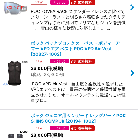
POC FOVEA RACE スタンダードレンズに比べて
よりコントラストと明るさを増強させたクラリテ
ィレンズはさらに鮮明でクリアなビジョンを提供
し、 雪山の様々な状況に対応します。 …
ポック バックプロテクター ベスト ボディーアー
マー VPD エア ベスト POC VPD Air Vest
[
20327-1002
]
26,000
円
(税別)
(
税込
:
28,600
円
)
POC VPD Air Vest 自由度と柔軟性を追求した
VPDエアベストは、最高の快適性と保護性能を両
立させました。オールマウンテンに最適なこの軽
量プロ…
ポック ジュニア用 シンガード レッグガード POC
SHINS COMP JR
[
20194-1002
]
23,000
円
(税別)