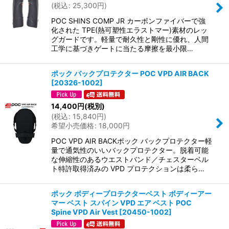
(
税込
:
25,300
円
)
POC SHINS COMP JR カーボンファイバーで強
化された TPE(熱可塑性エラストマー)素材のレッ
グガードです。軽量で耐久性と剛性に優れ、人間
工学に基づきゲートに当たる摩擦を最小限…
ポック バックプロテクター POC VPD AIR BACK
[
20326-1002
]
14,400
円
(税別)
(
税込
:
15,840
円
)
希望小売価格
:
18,000
円
POC VPD AIR BACKポック バックプロテクター軽
量で通気性のいいバックプロテクター。脱着可能
な伸縮性のあるウエストバンド／チェスターベル
ト特許取得済みの VPD プロテクションは柔ら…
ポック ボディープロテクターベスト ボディーアー
マー ベスト スパイン VPD エア ベスト POC
Spine VPD Air Vest
[
20450-1002
]