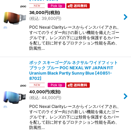
36,000
円
(税別)
(
税込
:
39,600
円
)
POC Nexal Clarityレースからインスパイアされ、
すべてのライダー向けの新しい機能を備えたゴー
グルです。レンズの下には頬骨を保護するカバー
を配して顔に対するプロテクション性能を高め、
防風性…
ポック スキーゴーグル ネクサル ワイドフィット
ブラック ブルー POC NEXAL WF JAPAN FIT
Uranium Black Partly Sunny Blue
[
40851-
8702
]
40,000
円
(税別)
(
税込
:
44,000
円
)
POC Nexal Clarityレースからインスパイアされ、
すべてのライダー向けの新しい機能を備えたゴー
グルです。レンズの下には頬骨を保護するカバー
を配して顔に対するプロテクション性能を高め、
防風性…