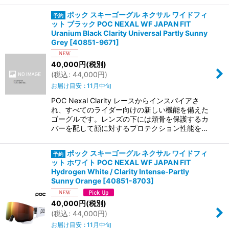
ポック スキーゴーグル ネクサル ワイドフィ
ット ブラック POC NEXAL WF JAPAN FIT
Uranium Black Clarity Universal Partly Sunny
Grey
[
40851-9671
]
40,000
円
(税別)
(
税込
:
44,000
円
)
お届け目安
:
11月中旬
POC Nexal Clarity レースからインスパイアさ
れ、すべてのライダー向けの新しい機能を備えた
ゴーグルです。レンズの下には頬骨を保護するカ
バーを配して顔に対するプロテクション性能を…
ポック スキーゴーグル ネクサル ワイドフィ
ット ホワイト POC NEXAL WF JAPAN FIT
Hydrogen White / Clarity Intense-Partly
Sunny Orange
[
40851-8703
]
40,000
円
(税別)
(
税込
:
44,000
円
)
お届け目安
:
11月中旬