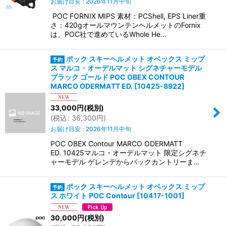
お届け目安
:
2026年11月中旬
POC FORNIX MIPS 素材：PCShell, EPS Liner重
さ：420gオールマウンテンヘルメットのFornix
は、POC社で進めているWhole He…
ポック スキーヘルメット オベックス ミップ
ス マルコ・オーデルマット シグネチャーモデル
ブラック ゴールド POC OBEX CONTOUR
MARCO ODERMATT ED.
[
10425-8922
]
33,000
円
(税別)
(
税込
:
36,300
円
)
お届け目安
:
2026年11月中旬
POC OBEX Contour MARCO ODERMATT
ED. 10425マルコ・オーデルマット 限定シグネチ
ャーモデル ゲレンデからバックカントリーま…
ポック スキーヘルメット オベックス ミップ
ス ホワイト POC Contour
[
10417-1001
]
30,000
円
(税別)