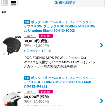
表示順変更
閉じる
43
件
サブカテゴリ
:
ポック スキーヘルメット フォーニックス ミ
ップス POW ブラック POC FORNIX MIPS POW
表示数
:
JJ Uranium Black
[
10413-1002
]
38,000
円
(税別)
並び順
:
(
税込
:
41,800
円
)
お届け目安
:
11月中旬
絞り込む
POC FORNIX MIPS POW JJ Protect Our
Wintersを支援するFornix MIPS POWJJは、バッ
クカントリー時の究極の保護を提供…
ポック スキーヘルメット フォーニックス ミ
ップス POC FORNIX MIPS Blixten Blue Matt
[
10412-9482
]
34,000
円
(税別)
(
税込
:
37,400
円
)