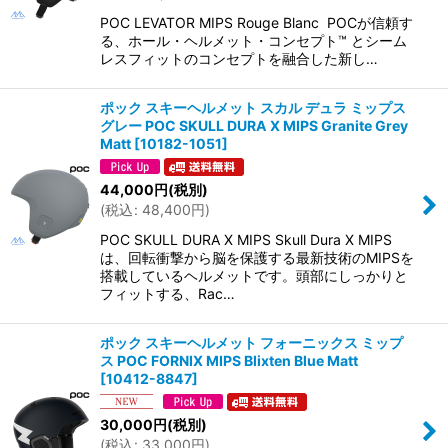
POC LEVATOR MIPS Rouge Blanc POCが信頼す
る、ホール・ヘルメット・コンセプト™ とシーム
レスフィットのコンセプトを融合した新し…
ポック スキーヘルメット スカル デュラ ミップス
グレー POC SKULL DURA X MIPS Granite Grey
Matt
[
10182-1051
]
44,000
円
(税別)
(
税込
:
48,400
円
)
POC SKULL DURA X MIPS Skull Dura X MIPS
は、回転衝撃から脳を保護する最新技術のMIPSを
搭載しているヘルメットです。頭部にしっかりと
フィットする、Rac…
ポック スキーヘルメット フォーニックス ミップ
ス POC FORNIX MIPS Blixten Blue Matt
[
10412-8847
]
30,000
円
(税別)
(
税込
:
33,000
円
)