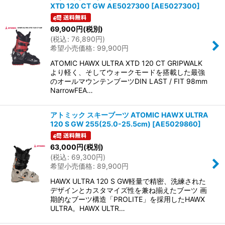
XTD 120 CT GW AE5027300
[
AE5027300
]
69,900
円
(税別)
(
税込
:
76,890
円
)
希望小売価格
:
99,900
円
ATOMIC HAWX ULTRA XTD 120 CT GRIPWALK
より軽く、そしてウォークモードを搭載した最強
のオールマウンテンブーツDIN LAST / FIT 98mm
NarrowFEA…
アトミック スキーブーツ ATOMIC HAWX ULTRA
120 S GW 255(25.0-25.5cm)
[
AE5029860
]
63,000
円
(税別)
(
税込
:
69,300
円
)
希望小売価格
:
89,900
円
HAWX ULTRA 120 S GW軽量で精密、洗練された
デザインとカスタマイズ性を兼ね揃えたブーツ 画
期的なブーツ構造「PROLITE」を採用したHAWX
ULTRA。HAWX ULTR…