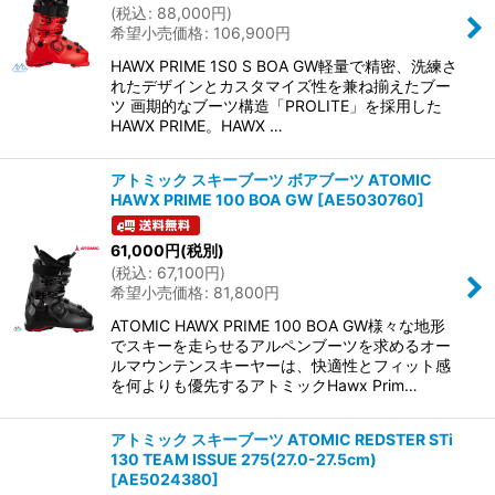
(
税込
:
88,000
円
)
絞り込む
希望小売価格
:
106,900
円
HAWX PRIME 1S0 S BOA GW軽量で精密、洗練さ
れたデザインとカスタマイズ性を兼ね揃えたブー
ツ 画期的なブーツ構造「PROLITE」を採用した
HAWX PRIME。HAWX …
アトミック スキーブーツ ボアブーツ ATOMIC
HAWX PRIME 100 BOA GW
[
AE5030760
]
61,000
円
(税別)
(
税込
:
67,100
円
)
希望小売価格
:
81,800
円
ATOMIC HAWX PRIME 100 BOA GW様々な地形
でスキーを走らせるアルペンブーツを求めるオー
ルマウンテンスキーヤーは、快適性とフィット感
を何よりも優先するアトミックHawx Prim…
アトミック スキーブーツ ATOMIC REDSTER STi
130 TEAM ISSUE 275(27.0-27.5cm)
[
AE5024380
]