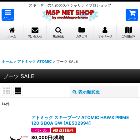
スキーヤーのためのスペシャリティプロショップ
メニュー
カート
ホーム
問い合わせ
商品検索
カテゴリ
マイページ
ご利用案内
ホーム
>
アトミック ATOMIC
>
ブーツ SALE
ブーツ SALE
表示順変更
閉じる
14
件
表示数
:
アトミック スキーブーツ ATOMIC HAWX PRIME
120 S BOA GW
[
AE502994
]
並び順
:
80,000
円
(税別)