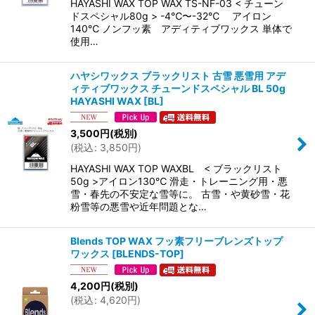
HAYASHI WAX TOP WAX TS-NF-03 < チューン
ドスペシャル80g > -4℃〜-32℃ アイロン
140℃ ノンフッ素 アディティブワックス 単体で
使用…
ハヤシワックス ブラックリスト 古雪 悪雪用 アデ
ィティブワックス チューンドスペシャル BL 50g
HAYASHI WAX
[
BL
]
3,500
円
(税別)
(
税込
:
3,850
円
)
HAYASHI WAX TOP WAXBL < ブラックリスト
50g >アイロン130℃ 滑走・トレーニング用・悪
雪・春先の不安定な雪等に。 古雪・や黄砂雪・花
粉雪等の悪雪や近年問題とな…
Blends TOP WAX フッ素フリーブレンズトップ
ワックス
[
BLENDS-TOP
]
4,200
円
(税別)
(
税込
:
4,620
円
)