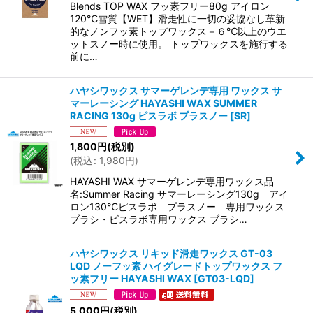
Blends TOP WAX フッ素フリー80g アイロン
120℃雪質【WET】滑走性に一切の妥協なし革新
的なノンフッ素トップワックス－６℃以上のウエ
ットスノー時に使用。 トップワックスを施行する
前に…
ハヤシワックス サマーゲレンデ専用 ワックス サ
マーレーシング HAYASHI WAX SUMMER
RACING 130g ピスラボ プラスノー
[
SR
]
1,800
円
(税別)
(
税込
:
1,980
円
)
HAYASHI WAX サマーゲレンデ専用ワックス品
名:Summer Racing サマーレーシング130g アイ
ロン130℃ピスラボ プラスノー 専用ワックス
ブラシ・ビスラボ専用ワックス ブラシ…
ハヤシワックス リキッド滑走ワックス GT-03
LQD ノーフッ素 ハイグレードトップワックス フ
ッ素フリー HAYASHI WAX
[
GT03-LQD
]
5,000
円
(税別)