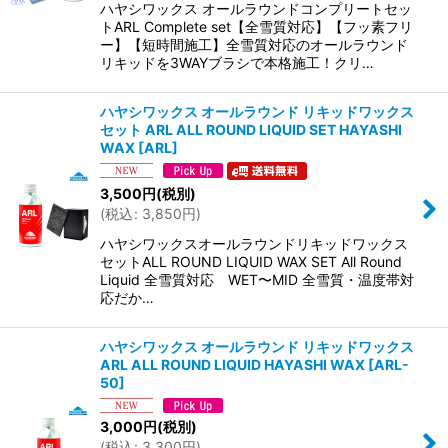
ハヤシワックス オールラウンドコンプリートセッ
トARL Complete set【全雪質対応】【フッ素フリ
ー】【短時間施工】全雪質対応のオールラウンド
リキッドを3WAYブラシで本格施工！クリ…
ハヤシワックス オールラウンド リキッドワックス
セット ARL ALL ROUND LIQUID SET HAYASHI
WAX
[
ARL
]
3,500
円
(税別)
(
税込
:
3,850
円
)
ハヤシワックスオールラウンドリキッドワックス
セットALL ROUND LIQUID WAX SET All Round
Liquid 全雪質対応 WET〜MID 全雪質・温度帯対
応だか…
ハヤシワックス オールラウンド リキッドワックス
ARL ALL ROUND LIQUID HAYASHI WAX
[
ARL-
50
]
3,000
円
(税別)
(
税込
:
3,300
円
)