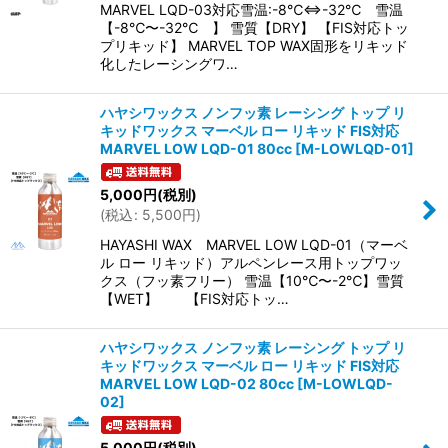
MARVEL LQD-03対応雪温:-8℃⇔-32℃ 雪温
【-8℃〜-32℃ 】 雪質【DRY】 【FIS対応トッ
プリキッド】 MARVEL TOP WAX固形をリキッド
化したレーシングワ…
ハヤシワックス ノンフッ素 レーシング トップ リ
キッドワックス マーベル ロー リキッド FIS対応
MARVEL LOW LQD-01 80cc
[
M-LOWLQD-01
]
5,000
円
(税別)
(
税込
:
5,500
円
)
HAYASHI WAX MARVEL LOW LQD-01（マーベ
ル ロー リキッド）アルペンレース用トップワッ
クス（フッ素フリー） 雪温【10℃〜-2℃】雪質
【WET】 【FIS対応トッ…
ハヤシワックス ノンフッ素 レーシング トップ リ
キッドワックス マーベル ロー リキッド FIS対応
MARVEL LOW LQD-02 80cc
[
M-LOWLQD-
02
]
5,000
円
(税別)