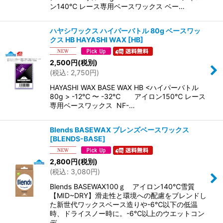
ン140℃ レース専用ベースワックス ベー…
ハヤシワックス ハイパーバトル 80g ベースワッ
クス HB HAYASHI WAX
[
HB
]
2,500
円
(税別)
(
税込
:
2,750
円
)
HAYASHI WAX BASE WAX HB <ハイパーバトル
80g > -12℃ 〜 -32℃ アイロン150℃ レース
専用ベースワックス NF-…
Blends BASEWAX ブレンズベースワックス
[
BLENDS-BASE
]
2,800
円
(税別)
(
税込
:
3,080
円
)
Blends BASEWAX100ｇ アイロン140℃雪質
【MID~DRY】滑走性と環境への配慮をブレンドし
た新世代ワックスベース造りや-6℃以下の低温
時、ドライスノー時に。-6℃以上のウエットコン
デ…