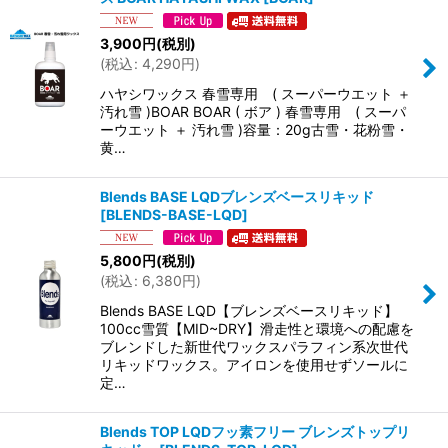
3,900
円
(税別)
(
税込
:
4,290
円
)
ハヤシワックス 春雪専用 ( スーパーウエット ＋
汚れ雪 )BOAR BOAR ( ボア ) 春雪専用 ( スーパ
ーウエット ＋ 汚れ雪 )容量：20g古雪・花粉雪・
黄…
Blends BASE LQDブレンズベースリキッド
[
BLENDS-BASE-LQD
]
5,800
円
(税別)
(
税込
:
6,380
円
)
Blends BASE LQD【ブレンズベースリキッド】
100cc雪質【MID~DRY】滑走性と環境への配慮を
ブレンドした新世代ワックスパラフィン系次世代
リキッドワックス。アイロンを使用せずソールに
定…
Blends TOP LQDフッ素フリー ブレンズトップリ