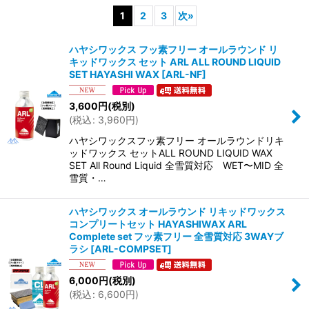
1
2
3
次
»
表示数
:
ハヤシワックス フッ素フリー オールラウンド リ
キッドワックス セット ARL ALL ROUND LIQUID
並び順
:
SET HAYASHI WAX
[
ARL-NF
]
3,600
円
(税別)
絞り込む
(
税込
:
3,960
円
)
ハヤシワックスフッ素フリー オールラウンドリキ
ッドワックス セットALL ROUND LIQUID WAX
SET All Round Liquid 全雪質対応 WET〜MID 全
雪質・…
ハヤシワックス オールラウンド リキッドワックス
コンプリートセット HAYASHIWAX ARL
Complete set フッ素フリー 全雪質対応 3WAYブ
ラシ
[
ARL-COMPSET
]
6,000
円
(税別)
(
税込
:
6,600
円
)