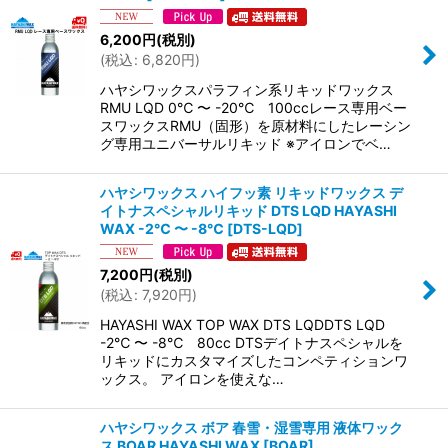
6,200
円
(税別)
(
税込
:
6,820
円
)
ハヤシワックスパラフィン系リキッドワックス
RMU LQD 0℃ 〜 -20℃ 100ccレース専用ベー
スワックスRMU（固形）を原材料にしたレーシン
グ専用ユニバーサルリキッド ※アイロンでベ…
ハヤシワックス ハイフッ素 リキッドワックス デ
イトナスペシャルリキッド DTS LQD HAYASHI
WAX -2℃ 〜 -8℃
[
DTS-LQD
]
7,200
円
(税別)
(
税込
:
7,920
円
)
HAYASHI WAX TOP WAX DTS LQDDTS LQD
-2℃ 〜 -8℃ 80cc DTSデイトナスペシャルを
リキッドにカスタマイズしたコンペティションワ
ックス。 アイロンを使えな…
ハヤシワックス ボア 春雪・湿雪専用 液体ワック
ス BOAR HAYASHI WAX
[
BOAR
]