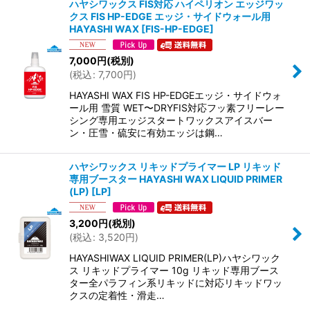
ハヤシワックス FIS対応 ハイペリオン エッジワッ
クス FIS HP-EDGE エッジ・サイドウォール用
HAYASHI WAX
[
FIS-HP-EDGE
]
7,000
円
(税別)
(
税込
:
7,700
円
)
HAYASHI WAX FIS HP-EDGEエッジ・サイドウォ
ール用 雪質 WET〜DRYFIS対応フッ素フリーレー
シング専用エッジスタートワックスアイスバー
ン・圧雪・硫安に有効エッジは鋼…
ハヤシワックス リキッドプライマー LP リキッド
専用ブースター HAYASHI WAX LIQUID PRIMER
(LP)
[
LP
]
3,200
円
(税別)
(
税込
:
3,520
円
)
HAYASHIWAX LIQUID PRIMER(LP)ハヤシワック
ス リキッドプライマー 10g リキッド専用ブース
ター全パラフィン系リキッドに対応リキッドワッ
クスの定着性・滑走…