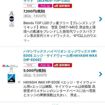
キッド
[
BLENDS-TOP-LQD
]
7,200
円
(税別)
(
税込
:
7,920
円
)
Blends TOP LQDフッ素フリー【ブレンズトップ
リキッド】80cc 雪質【WET~MID】滑走性と環
境への配慮をブレンドした新世代ワックスパラフ
ィン系次世代リキッドワックス。-6℃以上のウエ
ッ…
ハヤシワックス ハイペリオン エッジワックス HP-
EDGE エッジ・サイドウォール用 HAYASHI WAX
[
HP-EDGE
]
5,000
円
(税別)
(
税込
:
5,500
円
)
HAYASHI WAX HP-EDGE <エッジ・サイドウォー
ル用>エッジは鋼製、サイドウォールは樹脂製 高
密度ポリエチレンのシンタードベースに比べ雪面
とエッジの摩擦係数は大きい。 滑走…