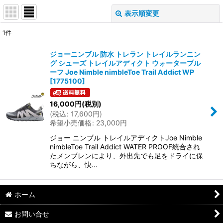
表示順変更
閉じる
1
件
表示数
:
ジョーニンブル 防水 トレラン トレイルランニン
グ シューズ トレイルアディクト ウォータープル
並び順
:
ーフ Joe Nimble nimbleToe Trail Addict WP
[
1775100
]
絞り込む
16,000
円
(税別)
(
税込
:
17,600
円
)
希望小売価格
:
23,000
円
ジョー ニンブル トレイルアディクトJoe Nimble
nimbleToe Trail Addict WATER PROOF統合され
たメンブレンにより、外出先でも足をドライに保
ちながら、快…
ホーム
お問い合せ