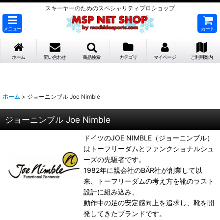
スキーヤーのためのスペシャリティプロショップ
メニュー
カート
ホーム
問い合わせ
商品検索
カテゴリ
マイページ
ご利用案内
ホーム
>
ジョーニンブル Joe Nimble
ジョーニンブル Joe Nimble
ドイツのJOE NIMBLE（ジョーニンブル）
はトーフリーダムとファンクショナルシュ
ーズの先駆者です。
1982年に親会社のBÄR社が創業して以
来、トーフリーダムの考え方を靴のラスト
設計に組み込み、
動作中の足の安定感向上を追求し、靴を開
発してきたブランドです。