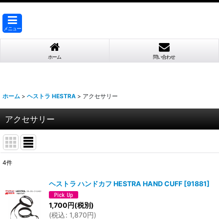
メニュー
ホーム
問い合わせ
ホーム
>
ヘストラ HESTRA
>
アクセサリー
アクセサリー
4
件
表示数
:
ヘストラ ハンドカフ HESTRA HAND CUFF
[
91881
]
並び順
:
1,700
円
(税別)
(
税込
:
1,870
円
)