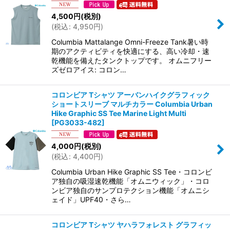
4,500
円
(税別)
(
税込
:
4,950
円
)
Columbia Mattalange Omni-Freeze Tank暑い時
期のアクティビティを快適にする、高い冷却・速
乾機能を備えたタンクトップです。 オムニフリー
ズゼロアイス: コロン…
コロンビア Tシャツ アーバンハイクグラフィック
ショートスリーブ マルチカラー Columbia Urban
Hike Graphic SS Tee Marine Light Multi
[
PG3033-482
]
4,000
円
(税別)
(
税込
:
4,400
円
)
Columbia Urban Hike Graphic SS Tee・コロンビ
ア独自の吸湿速乾機能「オムニウィック」・コロ
ンビア独自のサンプロテクション機能「オムニシ
ェイド」UPF40・さら…
コロンビア Tシャツ ヤハラフォレスト グラフィッ