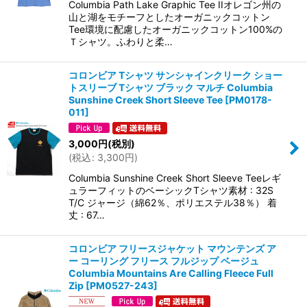
Columbia Path Lake Graphic Tee IIオレゴン州の
山と湖をモチーフとしたオーガニックコットン
Tee環境に配慮したオーガニックコットン100%の
Ｔシャツ。ふわりと柔…
コロンビア Tシャツ サンシャインクリーク ショー
トスリーブ Tシャツ ブラック マルチ Columbia
Sunshine Creek Short Sleeve Tee
[
PM0178-
011
]
3,000
円
(税別)
(
税込
:
3,300
円
)
Columbia Sunshine Creek Short Sleeve Teeレギ
ュラーフィットのベーシックTシャツ素材 : 32S
T/C ジャージ（綿62％、ポリエステル38％） 着
丈 : 67…
コロンビア フリースジャケット マウンテンズ ア
ー コーリング フリース フルジップ ベージュ
Columbia Mountains Are Calling Fleece Full
Zip
[
PM0527-243
]