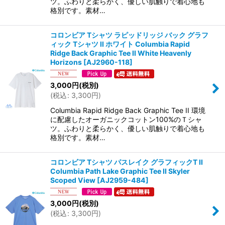
ツ。ふわりと柔らかく、優しい肌触りで着心地も
格別です。素材…
コロンビア Tシャツ ラピッドリッジ バック グラフ
ィック Tシャツ II ホワイト Columbia Rapid
Ridge Back Graphic Tee II White Heavenly
Horizons
[
AJ2960-118
]
3,000
円
(税別)
(
税込
:
3,300
円
)
Columbia Rapid Ridge Back Graphic Tee II 環境
に配慮したオーガニックコットン100%のＴシャ
ツ。ふわりと柔らかく、優しい肌触りで着心地も
格別です。素材…
コロンビア Tシャツ パスレイク グラフィックT II
Columbia Path Lake Graphic Tee II Skyler
Scoped View
[
AJ2959-484
]
3,000
円
(税別)
(
税込
:
3,300
円
)