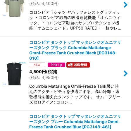
(
税込
:
4,400
円
)
絞り込む
コロンビア Tシャツ ヤハラフォレストグラフィッ
ク ・コロンビア独自の吸湿速乾機能「オムニウィ
ック」・コロンビア独自のサンプロテクション機
能「オムニシェイド」UPF50 RATED・一枚やレ…
コロンビア タンクトップ マッタレンジオムニフリ
ーズタンク ブラック Columbia Mattalange
Omni-Freeze Tank Crushed Black
[
PG3148-
010
]
4,500
円
(税別)
(
税込
:
4,950
円
)
Columbia Mattalange Omni-Freeze Tank暑い時
期のアクティビティを快適にする、高い冷却・速
乾機能を備えたタンクトップです。 オムニフリー
ズゼロアイス: コロン…
コロンビア タンクトップ マッタレンジオムニフリ
ーズタンク ブルー Columbia Mattalange Omni-
Freeze Tank Crushed Blue
[
PG3148-461
]