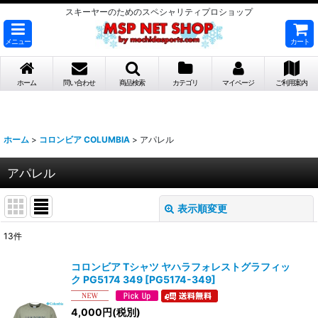
スキーヤーのためのスペシャリティプロショップ
メニュー
カート
ホーム
問い合わせ
商品検索
カテゴリ
マイページ
ご利用案内
ホーム
>
コロンビア COLUMBIA
>
アパレル
アパレル
表示順変更
閉じる
13
件
表示数
:
コロンビア Tシャツ ヤハラフォレストグラフィッ
ク PG5174 349
[
PG5174-349
]
並び順
:
4,000
円
(税別)