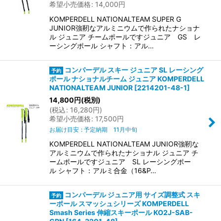
希望小売価格
:
14,000
円
KOMPERDELL NATIONALTEAM SUPER G
JUNIOR強靭なアルミニウムで作られたナショナ
ル ジュニア チームポールですジュニア GS レ
ーシングポール シャフト：アル…
コンパーデル スキー ジュニア SL レーシング
ポール ナショナルチーム ジュニア KOMPERDELL
NATIONALTEAM JUNIOR
[
2214201-48-1
]
14,800
円
(税別)
(
税込
:
16,280
円
)
希望小売価格
:
17,500
円
お届け目安
:
予定納期 11月中旬
KOMPERDELL NATIONALTEAM JUNIOR強靭な
アルミニウムで作られたナショナル ジュニア チ
ームポールですジュニア SL レーシングポー
ル シャフト：アルミ合金（16&P…
コンパーデル ジュニア用 サイズ調整式 スキ
ーポール スマッシュシリーズ KOMPERDELL
Smash Series 伸縮スキーポール KO2J-SAB-