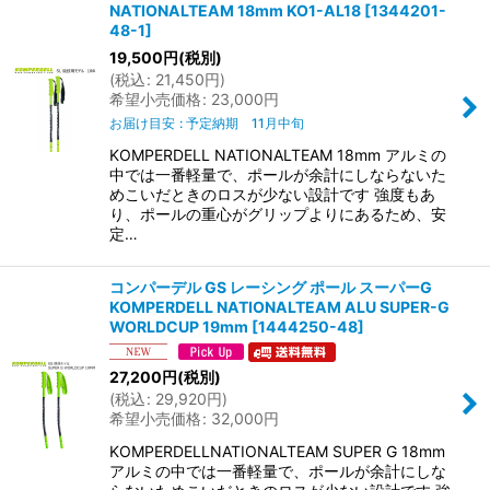
NATIONALTEAM 18mm KO1-AL18
[
1344201-
48-1
]
19,500
円
(税別)
(
税込
:
21,450
円
)
希望小売価格
:
23,000
円
お届け目安
:
予定納期 11月中旬
KOMPERDELL NATIONALTEAM 18mm アルミの
中では一番軽量で、ポールが余計にしならないた
めこいだときのロスが少ない設計です 強度もあ
り、ポールの重心がグリップよりにあるため、安
定…
コンパーデル GS レーシング ポール スーパーG
KOMPERDELL NATIONALTEAM ALU SUPER-G
WORLDCUP 19mm
[
1444250-48
]
27,200
円
(税別)
(
税込
:
29,920
円
)
希望小売価格
:
32,000
円
KOMPERDELLNATIONALTEAM SUPER G 18mm
アルミの中では一番軽量で、ポールが余計にしな