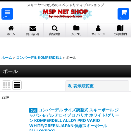
スキーヤーのためのスペシャリティプロショップ
メニュー
カート
ホーム
問い合わせ
商品検索
カテゴリ
マイページ
ご利用案内
ホーム
>
コンパーデル KOMPERDELL
>
ポール
ポール
表示順変更
閉じる
22
件
表示数
:
コンパーデル サイズ調整式 スキーポール ジ
ャパンモデル アロイプロ バリオ ホワイト/グリー
並び順
:
ン KOMPERDELL ALLOY PRO VARIO
WHITE/GREEN JAPAN 伸縮スキーポール
[
ALLOYPRO
]