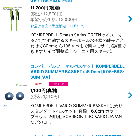
GRN
[
164-3201-48
]
11,700
円
(税別)
(
税込
:
12,870
円
)
希望小売価格
:
13,000
円
お届け目安
:
予定納期 11月中旬
KOMPERDELL Smash Series GREENツイストす
るだけで伸縮するスキーポールお子様の成長に合
わせて80cmから105ｃｍまで簡単にサイズ調整で
きますサイズ調整式 ジュニア用スキーポ…
コンパーデル ノーマルバスケット KOMPERDELL
VARIO SUMMER BASKET φ6.0cm
[
K05-BAS-
SUM-VA
]
1,100
円
(税別)
(
税込
:
1,210
円
)
KOMPERDELL VARIO SUMMER BASKET 別売り
スタンダードバスケット 直径：6.0cm カラー：
ブラック 2個1組 ※CARBON PRO VARIO JAPAN
などのコ…