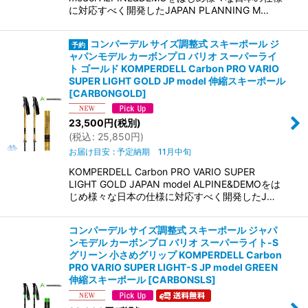
に対応すべく開発したJAPAN PLANNING M…
コンパーデル サイズ調整式 スキーポール ジ
ャパンモデル カーボンプロ バリオ スーパーライ
ト ゴールド KOMPERDELL Carbon PRO VARIO
SUPER LIGHT GOLD JP model 伸縮スキーポール
[
CARBONGOLD
]
23,500
円
(税別)
(
税込
:
25,850
円
)
お届け目安
:
予定納期 11月中旬
KOMPERDELL Carbon PRO VARIO SUPER
LIGHT GOLD JAPAN model ALPINE&DEMOをは
じめ様々な日本の仕様に対応すべく開発したJ…
コンパーデル サイズ調整式 スキーポール ジャパ
ンモデル カーボンプロ バリオ スーパーライト-S
グリーン 小さめグリップ KOMPERDELL Carbon
PRO VARIO SUPER LIGHT-S JP model GREEN
伸縮スキーポール
[
CARBONSLS
]