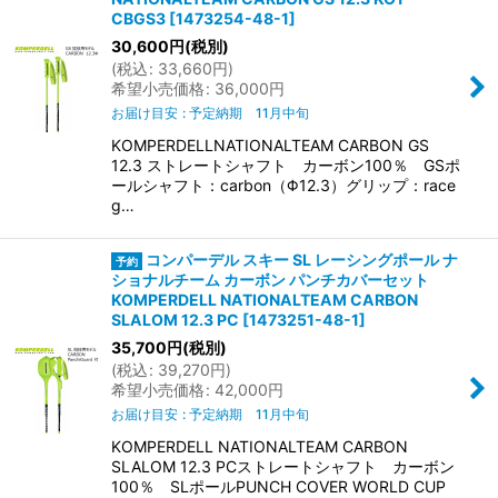
CBGS3
[
1473254-48-1
]
30,600
円
(税別)
(
税込
:
33,660
円
)
希望小売価格
:
36,000
円
お届け目安
:
予定納期 11月中旬
KOMPERDELLNATIONALTEAM CARBON GS
12.3 ストレートシャフト カーボン100％ GSポ
ールシャフト：carbon（Φ12.3）グリップ：race
g…
コンパーデル スキー SL レーシングポール ナ
ショナルチーム カーボン パンチカバーセット
KOMPERDELL NATIONALTEAM CARBON
SLALOM 12.3 PC
[
1473251-48-1
]
35,700
円
(税別)
(
税込
:
39,270
円
)
希望小売価格
:
42,000
円
お届け目安
:
予定納期 11月中旬
KOMPERDELL NATIONALTEAM CARBON
SLALOM 12.3 PCストレートシャフト カーボン
100％ SLポールPUNCH COVER WORLD CUP