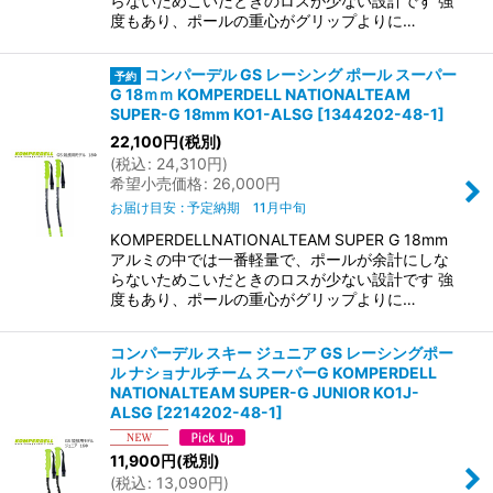
らないためこいだときのロスが少ない設計です 強
度もあり、ポールの重心がグリップよりに…
コンパーデル GS レーシング ポール スーパー
G 18ｍｍ KOMPERDELL NATIONALTEAM
SUPER-G 18mm KO1-ALSG
[
1344202-48-1
]
22,100
円
(税別)
(
税込
:
24,310
円
)
希望小売価格
:
26,000
円
お届け目安
:
予定納期 11月中旬
KOMPERDELLNATIONALTEAM SUPER G 18mm
アルミの中では一番軽量で、ポールが余計にしな
らないためこいだときのロスが少ない設計です 強
度もあり、ポールの重心がグリップよりに…
コンパーデル スキー ジュニア GS レーシングポー
ル ナショナルチーム スーパーG KOMPERDELL
NATIONALTEAM SUPER-G JUNIOR KO1J-
ALSG
[
2214202-48-1
]
11,900
円
(税別)
(
税込
:
13,090
円
)