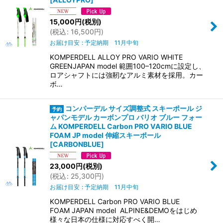
絞り込む
15,000
円
(税別)
(
税込
:
16,500
円
)
お届け目安
:
予定納期 11月中旬
KOMPERDELL ALLOY PRO VARIO WHITE
GREENJAPAN model 範囲100–120cmに設定し、
ロアシャフトには強靭なアルミ素材を採用。カー
ボ…
コンパーデル サイズ調整式 スキーポール ジ
ャパンモデル カーボンプロ バリオ ブルー フォー
ム KOMPERDELL Carbon PRO VARIO BLUE
FOAM JP model 伸縮スキーポール
[
CARBONBLUE
]
23,000
円
(税別)
(
税込
:
25,300
円
)
お届け目安
:
予定納期 11月中旬
KOMPERDELL Carbon PRO VARIO BLUE
FOAM JAPAN model ALPINE&DEMOをはじめ
様々な日本の仕様に対応すべく開…