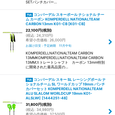
SETパンチカバー…
コンパーデル スキーポール ナショナル チー
ム カーボン KOMPERDELL NATIONALTEAM
CARBON 13mm K01-CB
[
K01-CB
]
22,100
円
(税別)
(
税込
:
24,310
円
)
希望小売価格
:
26,000
円
お届け目安
:
予定納期 11月中旬
KOMPERDELLNATIONALTEAM CARBON
13MMKOMPERDELLNATIONALTEAM CARBON
13MMストレートシャフト カーボン 13mm特別
に開発された最高品質の…
コンパーデル スキー SL レーシングポール ナ
ショナルチーム SL ワールドカップ 19mm パンチ
カバーセット KOMPERDELL NATIONALTEAM
ALU SLALOM WORLDCUP 19mm KO1-
ALSLWC
[
1444251-48
]
31,800
円
(税別)
(
税込
:
34,980
円
)
希望小売価格
:
37,500
円