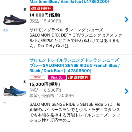
Maritime Blue / Vanilla Ice
[
L47862200
]
14,000
円
(税別)
(
税込
:
15,400
円
)
サロモン グラベル ランニング シューズ
SALOMON DRX DEFY GRVランニングはアスファ
ルトが途切れたところで終わるわけではありませ
ん。Drx Defy Grvl は、…
サロモン トレイルランニング トレラン シューズ
ブルー SALOMON SENSE RIDE 5 French Blue /
Black / Dark Blue
[
L47808600
]
15,000
円
(税別)
(
税込
:
16,500
円
)
希望小売価格
:
17,000
円
SALOMON SENSE RIDE 5 SENSE Ride 5 は、短
距離のハイペースランでもウルトラディスタンス
でも本領を発揮する万能トレイルシューズ。クッ
ション性と反応性の…