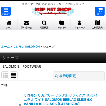
スキーヤーのためのスペシャリティプロショップ
メニュー
カート
ホーム
問い合わせ
商品検索
カテゴリ
マイページ
ご利用案内
ホーム
>
サロモン SALOMON
>
シューズ
シューズ
SALOMON FOOTWEAR
表示順変更
閉じる
20
件
表示数
:
サロモン リカバリー サンダル リラックス サボ バ
ニラ ホワイト SALOMON REELAX SLIDE 6.0
並び順
:
VANILLA ICE BLACK
[
L47740700
]