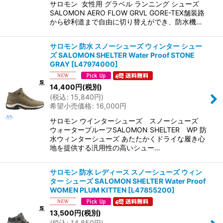
サロモン 女性用 グラベル ランニング シューズ
SALOMON AERO FLOW GRVL GORE-TEX舗装路
から砂利道まで自由に切り替えができ、防水機…
サロモン 防水 スノーシューズ ウィンター シュー
ズ SALOMON SHELTER Water Proof STONE
GRAY
[
L47974000
]
14,400
円
(税別)
(
税込
:
15,840
円
)
希望小売価格
:
16,000
円
サロモン ウインターシューズ スノーシューズ
ウォータープルーフSALOMON SHELTER WP 防
水ウィンターシューズ あたたかくドライな履き心
地を提供する汎用性の高いシュー…
サロモン 防水 レディース スノーシューズ ウィン
ター シューズ SALOMON SHELTER Water Proof
WOMEN PLUM KITTEN
[
L47855200
]
13,500
円
(税別)
(
税込
:
14,850
円
)