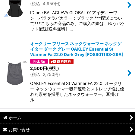
(
税込
:
4,950
円
)
絞り込む
ID one BALACLAVA GLOBAL 01アイディーワ
ン バラクラバカラー：ブラック ***配送につい
て***こちらの商品のみ、ご購入の際は、ゆうパケ
ット配送[送料無料］…
オークリー フリース ネックウォーマー ネックゲ
イター ダーク グレー OAKLEY Essential St
Warmer Fa 22.0 Dark Grey
[
FOS901193-29A
]
2,500
円
(税別)
(
税込
:
2,750
円
)
OAKLEY Essential St Warmer FA 22.0 オークリ
ー ネックウォーマー吸汗速乾とストレッチ性に優
れた素材を採用したネックウォーマー。耳掛け
ル…
ホーム
お問い合せ