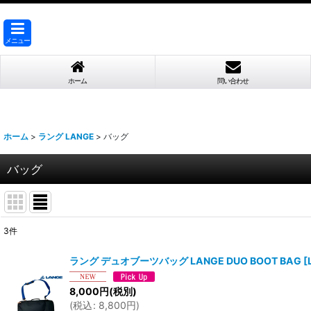
メニュー
ホーム
問い合わせ
ホーム
>
ラング LANGE
>
バッグ
バッグ
3
件
表示数
:
ラング デュオブーツバッグ LANGE DUO BOOT BAG
[
並び順
:
8,000
円
(税別)
(
税込
:
8,800
円
)