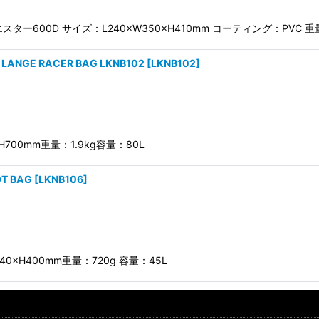
絞り込む
リエスター600D サイズ：L240×W350×H410mm コーティング：PVC 重
GE RACER BAG LKNB102
[
LKNB102
]
0×H700mm重量：1.9kg容量：80L
T BAG
[
LKNB106
]
W240×H400mm重量：720g 容量：45L