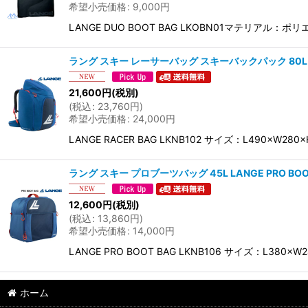
希望小売価格
:
9,000
円
LANGE DUO BOOT BAG LKOBN01マテリアル：ポ
ラング スキー レーサーバッグ スキーバックパック 80L LAN
21,600
円
(税別)
(
税込
:
23,760
円
)
希望小売価格
:
24,000
円
LANGE RACER BAG LKNB102 サイズ：L490×W28
ラング スキー プロブーツバッグ 45L LANGE PRO BOO
12,600
円
(税別)
(
税込
:
13,860
円
)
希望小売価格
:
14,000
円
LANGE PRO BOOT BAG LKNB106 サイズ：L380×
ホーム