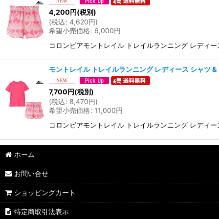
4,200
円
(税別)
(
税込
:
4,620
円
)
希望小売価格
:
6,000
円
コロンビアモントレイル トレイルランニング レディース ショーツ C
モントレイル トレイルランニング レディース シャツ & ショーツ ト
7,700
円
(税別)
(
税込
:
8,470
円
)
希望小売価格
:
11,000
円
コロンビアモントレイル トレイルランニング レディース シャツ & 
ホーム
お問い合せ
ショッピングカート
特定商取引法表示