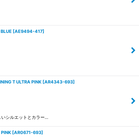
 BLUE
[
AE9494-417
]
G T ULTRA PINK
[
AR4343-693
]
女性らしいシルエットとカラー…
PINK
[
AR0671-693
]