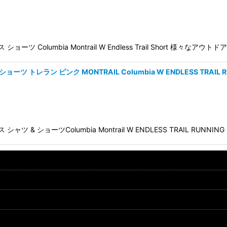
olumbia Montrail W Endless Trail Short 様々なアウト
レラン ピンク MONTRAIL Columbia W ENDLESS TRAIL RUNN
ショーツColumbia Montrail W ENDLESS TRAIL RUNNING