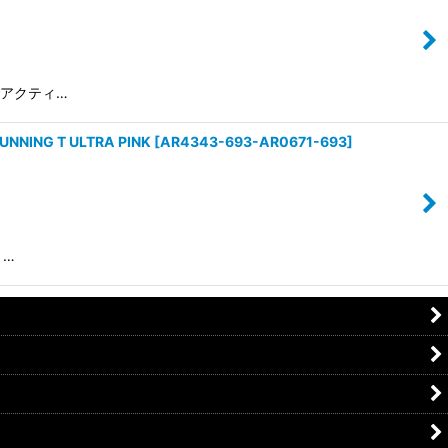
ドアアクティ…
ING T ULTRA PINK
[
AR4343-693-AR0671-693
]
 …