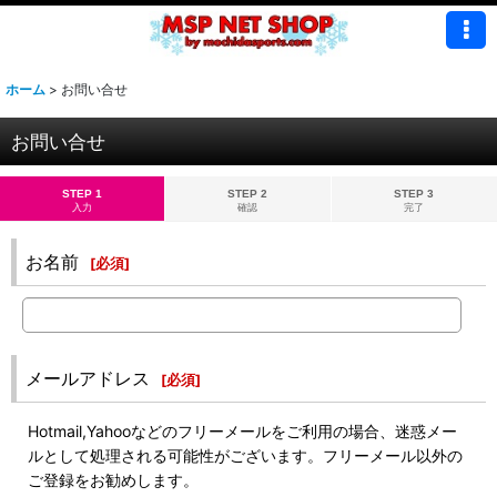
ホーム
>
お問い合せ
お問い合せ
STEP 1
STEP 2
STEP 3
入力
確認
完了
お名前
[
必須
]
メールアドレス
[
必須
]
Hotmail,Yahooなどのフリーメールをご利用の場合、迷惑メー
ルとして処理される可能性がございます。フリーメール以外の
ご登録をお勧めします。