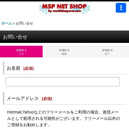
ホーム
>
お問い合せ
お問い合せ
STEP 1
STEP 2
STEP 3
入力
確認
完了
お名前
[
必須
]
メールアドレス
[
必須
]
Hotmail,Yahooなどのフリーメールをご利用の場合、迷惑メー
ルとして処理される可能性がございます。フリーメール以外の
ご登録をお勧めします。