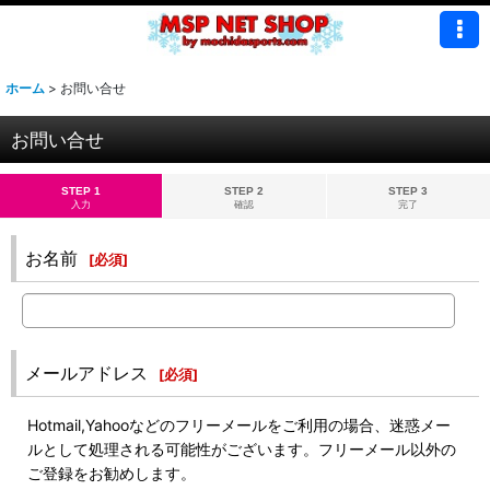
ホーム
>
お問い合せ
お問い合せ
STEP 1
STEP 2
STEP 3
入力
確認
完了
お名前
[
必須
]
メールアドレス
[
必須
]
Hotmail,Yahooなどのフリーメールをご利用の場合、迷惑メー
ルとして処理される可能性がございます。フリーメール以外の
ご登録をお勧めします。