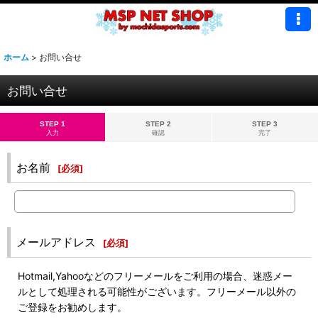
ホーム
>
お問い合せ
お問い合せ
STEP 1
STEP 2
STEP 3
入力
確認
完了
お名前
[
必須
]
メールアドレス
[
必須
]
Hotmail,Yahooなどのフリーメールをご利用の場合、迷惑メー
ルとして処理される可能性がございます。フリーメール以外の
ご登録をお勧めします。